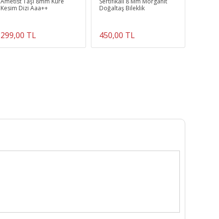
Ametist Taşı 8mm Küre
Sertifikalı 8 Mm Morganit
Lapis Y
Kesim Dizi Aaa++
Doğaltaş Bileklik
Akuamar
Doğal T
299,00 TL
450,00 TL
349,8