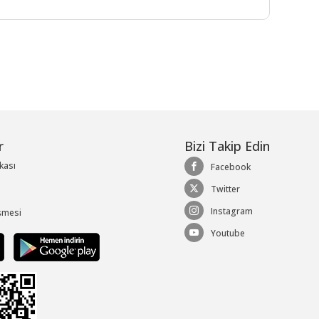
r
Bizi Takip Edin
ikası
Facebook
Twitter
Instagram
şmesi
Youtube