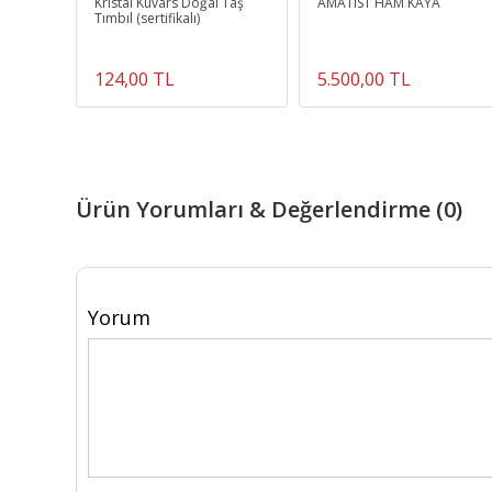
, Pembe
Kristal Kuvars Doğal Taş
AMATIST HAM KAYA
klik
Tımbıl (sertifikalı)
124,00 TL
5.500,00 TL
Ürün Yorumları & Değerlendirme (0)
Yorum