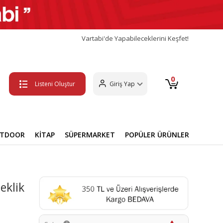
Vartabi'de Yapabileceklerini Keşfet!
0
Listeni Oluştur
Giriş Yap
UTDOOR
KİTAP
SÜPERMARKET
POPÜLER ÜRÜNLER
eklik