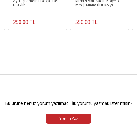
Ay Taşı Ametist Doğal Taş
Kırmızı Akik Kadın Kolye 3
Bileklik
mm | Minimalist Kolye
250,00 TL
550,00 TL
Bu ürüne henüz yorum yazılmadı. İlk yorumu yazmak ister misin?
Yorum Yaz