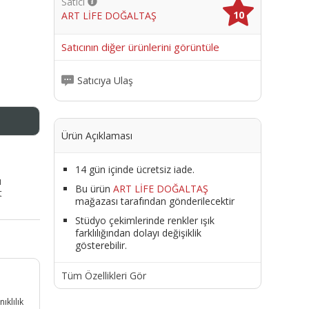
Satıcı
10
ART LİFE DOĞALTAŞ
me
Satıcının diğer ürünlerini görüntüle
Satıcıya Ulaş
Ürün Açıklaması
14 gün içinde ücretsiz iade.
ı
Bu ürün
ART LİFE DOĞALTAŞ
t
mağazası tarafından gönderilecektir
Stüdyo çekimlerinde renkler ışık
farklılığından dolayı değişiklik
gösterebilir.
Tüm Özellikleri Gör
ıklılık