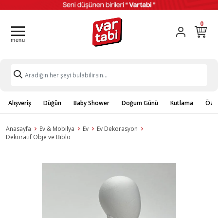
0
Alışveriş
Düğün
Baby Shower
Doğum Günü
Kutlama
Özel
Anasayfa
Ev & Mobilya
Ev
Ev Dekorasyon
Dekoratif Obje ve Biblo