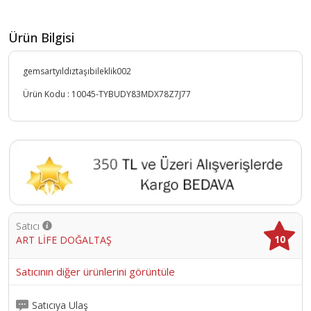
Ürün Bilgisi
gemsartyıldıztaşıbileklik002
Ürün Kodu :
10045-TYBUDY83MDX78Z7J77
Satıcı
10
ART LİFE DOĞALTAŞ
Satıcının diğer ürünlerini görüntüle
Satıcıya Ulaş