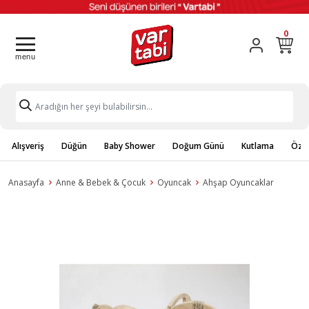
0
Alışveriş
Düğün
Baby Shower
Doğum Günü
Kutlama
Özel
Anasayfa
Anne & Bebek & Çocuk
Oyuncak
Ahşap Oyuncaklar