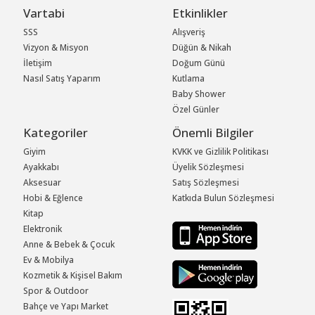
Vartabi
Etkinlikler
SSS
Alışveriş
Vizyon & Misyon
Düğün & Nikah
İletişim
Doğum Günü
Nasıl Satış Yaparım
Kutlama
Baby Shower
Özel Günler
Kategoriler
Önemli Bilgiler
Giyim
KVKK ve Gizlilik Politikası
Ayakkabı
Üyelik Sözleşmesi
Aksesuar
Satış Sözleşmesi
Hobi & Eğlence
Katkıda Bulun Sözleşmesi
Kitap
Elektronik
Anne & Bebek & Çocuk
Ev & Mobilya
Kozmetik & Kişisel Bakım
Spor & Outdoor
Bahçe ve Yapı Market