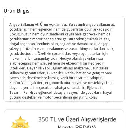
Ürün Bilgisi
Ahşap Sallanan At; Ürün Açıklaması:; Bu sevimli ahşap sallanan at,
çocuklar için hem eğlenceli hem de güvenli bir oyun arkadaşıdır.;
Çocuğunuzun hem oyun saatlerini keyifli hale getirecek hem de
çocuklarınızın motor becerilerini geliştirecektir.; Yüksek kaliteli,
doğal ahşaptan üretilmiş olup, sağlam ve dayanıklıdır.; Ahşap
yüzeyi pürüzsüzce zımparalanmış ve zararlı kimyasallardan uzak,
çocuk dostudur.; Özellikle çocuk odası veya oyun alanları için
mükemmel bir tamamlayıcıdır! Hediye olarak yakınlarınıza
alabileceğiniz hem işlevsel hem de ekonomik bir hediyedir.;
Özellikler:; Dayanıklı Yapı:Sağlam ahşap malzeme, uzun süreli
kullanımı garanti eder.; Güvenlik:Yuvarlak hatları ve geniş tabanı
sayesinde devrilmelere karşı güvenli bir tasarıma sahiptir.;
Konfor:Yumuşak deri, ergonomik oturma yeri ve destekleyici kol
dayama yerleri ile çocuklar rahatça sallanabilir.; Eğlenceli
Tasarım:Renkli ve eğlenceli detayları sayesinde çocukların hayal
gücünü destekler ve motor becerilerini geliştirir.; Kolay
Temizlik:Ahşap yüzeyler, nemli bir bezle kolayca temizlenebilir.; Yaş
Aralığı:; Bu sallanan at, 1 yaş ve üzeri çocuklar için uygundur.;
Ebeveyn gözetimi altında kullanılması tavsiye edilir.; Montaj:;
Kurulumu kolaydır ve gerekli tüm parçalar kutu içinde mevcuttur.;
Ürün Ölçüleri:; Yükseklik: 50 cm Genişlik: 40 cm Uzunluk: 740 cm
Ürün Kodu :
11016-0023400