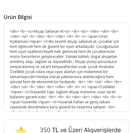
Ürün Bilgisi
<div> <b> <u>Ahşap Sallanan At</u> </b> <br> </div> <div> <br>
</div> <ul> <li> <div> <br> </div> </li> <li> <i> <span>Ürün
Açıklaması:</span> </i>Bu sevimli ahşap sallanan at, çocuklar için
hem eğlenceli hem de güvenli bir oyun arkadaşıdır. Çocuğunuzun
hem oyun saatlerini keyifli hale getirecek hem de çocuklarınızın
motor becerilerini geliştirecektir. Yüksek kaliteli, doğal ahşaptan
üretilmiş olup, sağlam ve dayanıklıdır.; Ahşap yüzeyi pürüzsüzce
zımparalanmış ve zararlı kimyasallardan uzak, çocuk dostudur.
Özellikle çocuk odası veya oyun alanları için mükemmel bir
tamamlayıcıdır! Hediye olarak yakınlarınıza alabileceğiniz hem
işlevsel hem de ekonomik bir hediyedir. <br> </li> </ul> <div> <br>
</div> <ul> <li> <div> <br> </div> </li> <li> <i> <span>Özellikler:
</span> </i>Dayanıklı Yapı: Sağlam ahşap malzeme, uzun süreli
kullanımı garanti eder. <br> </li> <li> <div> <br> </div> </li> <li> <i>
<span>Güvenlik:</span> </i>Yuvarlak hatları ve geniş tabanı
sayesinde devrilmelere karşı güvenli bir tasarıma sahiptir. <br>
</li> <li> <div> <br> </div> </li> <li> <i> <span>Konfor:</span>
</i>Yumuşak deri, ergonomik oturma yeri ve destekleyici kol
dayama yerleri ile çocuklar rahatça sallanabilir. <br> </li> <li> <div>
<br> </div> </li> <li> <i> <span>Eğlenceli Tasarım:</span>&nbsp;
</i>Renkli ve eğlenceli detayları sayesinde çocukların hayal gücünü