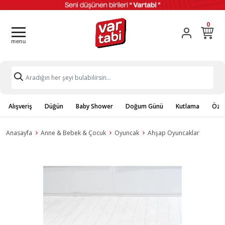
0
Alışveriş
Düğün
Baby Shower
Doğum Günü
Kutlama
Özel
Anasayfa
Anne & Bebek & Çocuk
Oyuncak
Ahşap Oyuncaklar