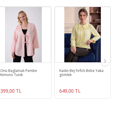
Önü Baglamalı Pembe
Kadın Bej Fırfırlı Bebe Yaka
Önü Bag
Kimono Tunik
gömlek
Kimon
399,00 TL
649,00 TL
519,0