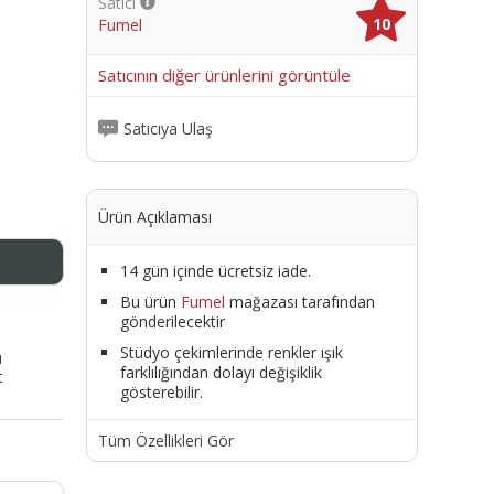
Satıcı
10
Fumel
me
Satıcının diğer ürünlerini görüntüle
Satıcıya Ulaş
Ürün Açıklaması
14 gün içinde ücretsiz iade.
Bu ürün
Fumel
mağazası tarafından
gönderilecektir
Stüdyo çekimlerinde renkler ışık
ı
farklılığından dolayı değişiklik
t
gösterebilir.
Tüm Özellikleri Gör