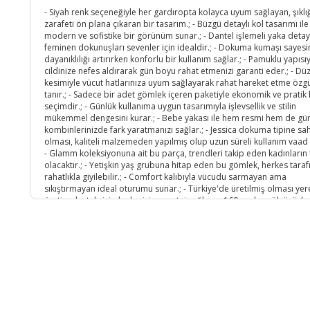
- Siyah renk seçeneğiyle her gardıropta kolayca uyum sağlayan, şıklığ
zarafeti ön plana çıkaran bir tasarım.; - Büzgü detaylı kol tasarımı ile
modern ve sofistike bir görünüm sunar.; - Dantel işlemeli yaka detay
feminen dokunuşları sevenler için idealdir.; - Dokuma kumaşı sayes
dayanıklılığı artırırken konforlu bir kullanım sağlar.; - Pamuklu yapısı
cildinize nefes aldırarak gün boyu rahat etmenizi garanti eder.; - Dü
kesimiyle vücut hatlarınıza uyum sağlayarak rahat hareket etme özg
tanır.; - Sadece bir adet gömlek içeren paketiyle ekonomik ve pratik 
seçimdir.; - Günlük kullanıma uygun tasarımıyla işlevsellik ve stilin
mükemmel dengesini kurar.; - Bebe yakası ile hem resmi hem de gü
kombinlerinizde fark yaratmanızı sağlar.; - Jessica dokuma tipine sa
olması, kaliteli malzemeden yapılmış olup uzun süreli kullanım vaad 
- Glamm koleksiyonuna ait bu parça, trendleri takip eden kadınların 
olacaktır.; - Yetişkin yaş grubuna hitap eden bu gömlek, herkes tara
rahatlıkla giyilebilir.; - Comfort kalıbıyla vücudu sarmayan ama
sıkıştırmayan ideal oturumu sunar.; - Türkiye'de üretilmiş olması yer
üretim destekçisi olanlar için avantaj sağlar.; - 160 cm boy ölçüsüyle
standart bedenlere uygun olarak tasarlanmıştır; farklı boylardaki
kullanıcılar için idealdir.; - Düz deseniyle sadelikten yana olanların
beğenisini kazanacak şekilde dizayn edilmiştir.; - Uzun kollu oluşu
mevsimsel geçişlerde bile şıklığınızdan ödün vermemenizi sağlar.; ş
Ürün Kodu :
11423-FUMEL-45419202