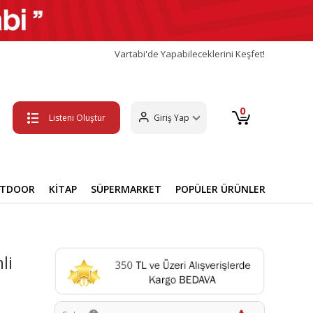
Vartabi'de Yapabileceklerini Keşfet!
0
Listeni Oluştur
Giriş Yap
UTDOOR
KİTAP
SÜPERMARKET
POPÜLER ÜRÜNLER
li