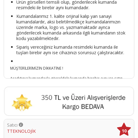
Ürün görselleri temsili olup, gönderilecek kumanda
resimdeki ile birebir aynı kumandadır.
Kumandalarımız 1. kalite orijinal kalıp yan sanayi
kumandalardır, aksi belirtilmedikçe kumandalarımızın
üzerinde marka, logo vs. yazmamaktadır ayrıca
gönderilecek kumanda arkasında ilgili kumandanın stok
kodu yazabilmektedir.
Sipariş vereceğiniz kumanda resimdeki kumanda ile
tuşları birebir aynı ise cihazınızı sorunsuz çalıştıracaktır.
MÜŞTERİLERİMİZİN DİKKATİNE !
Aradığınız kumandayla görseldeki kumanda birebir aynı ise satın
alınız.
Kumandanızın birebir aynısını bulamadıysanız lütfen iletişime
geçiniz
TTEKNOLOJİK (SAMSUN)
Ürün Kodu :
2399-TTEK-40-hrt900x55
Satıcı
10
TTEKNOLOJİK