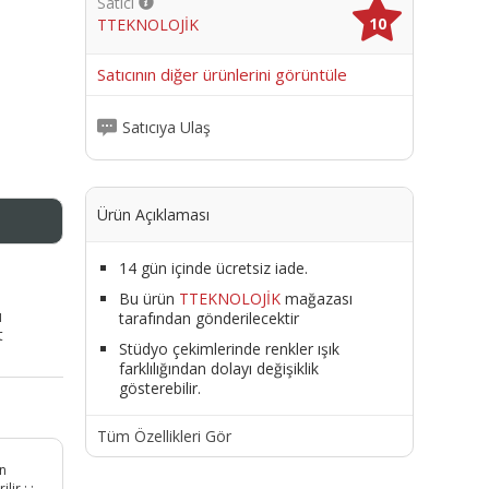
Satıcı
10
TTEKNOLOJİK
me
Satıcının diğer ürünlerini görüntüle
Satıcıya Ulaş
Ürün Açıklaması
14 gün içinde ücretsiz iade.
Bu ürün
TTEKNOLOJİK
mağazası
ı
tarafından gönderilecektir
t
Stüdyo çekimlerinde renkler ışık
farklılığından dolayı değişiklik
gösterebilir.
Tüm Özellikleri Gör
ın
ir.; ;