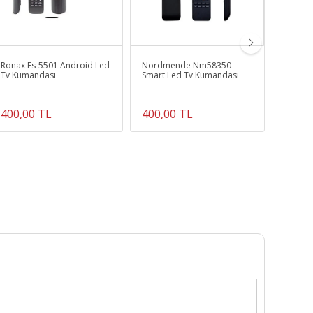
Ronax Fs-5501 Android Led
Nordmende Nm58350
Bosch 
Tv Kumandası
Smart Led Tv Kumandası
400,00 TL
400,00 TL
403,7