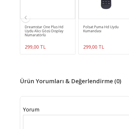
k Uhd
Dreamstar One Plus Hd
Polsat Puma Hd Uydu
dası
Uydu Alıcı Gözü Dısplay
Kumandası
Numaratörlü
299,00 TL
299,00 TL
Ürün Yorumları & Değerlendirme (0)
Yorum