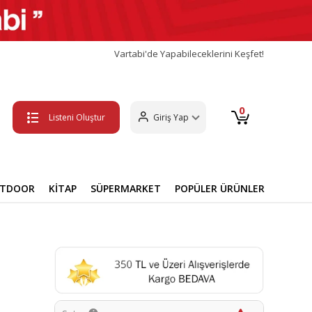
Vartabi'de Yapabileceklerini Keşfet!
0
Listeni Oluştur
Giriş Yap
UTDOOR
KİTAP
SÜPERMARKET
POPÜLER ÜRÜNLER