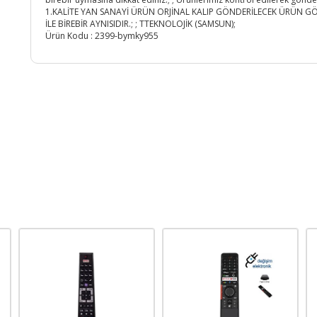
1.KALİTE YAN SANAYİ ÜRÜN ORJİNAL KALIP GÖNDERİLECEK ÜRÜN G
İLE BİREBİR AYNISIDIR.; ; TTEKNOLOJİK (SAMSUN);
Ürün Kodu :
2399-bymky955