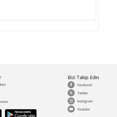
r
Bizi Takip Edin
ikası
Facebook
Twitter
Instagram
şmesi
Youtube