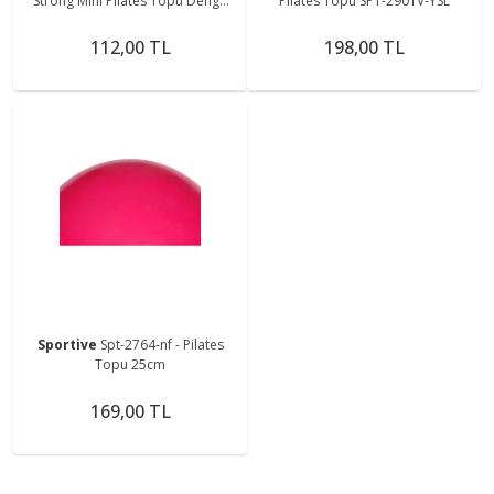
Strong Mini Pilates Topu Denge
Pilates Topu SPT-2901V-YSL
Egzersiz Topu
112,00 TL
198,00 TL
Sportive
Spt-2764-nf - Pilates
Topu 25cm
169,00 TL