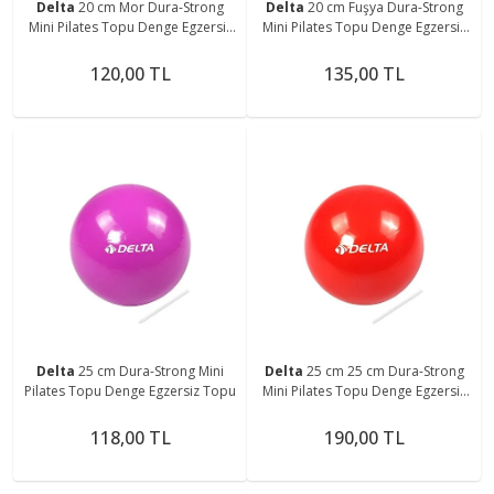
Delta
20 cm Mor Dura-Strong
Delta
20 cm Fuşya Dura-Strong
Mini Pilates Topu Denge Egzersiz
Mini Pilates Topu Denge Egzersiz
Topu 5552SERI
Topu
120,00 TL
135,00 TL
Delta
25 cm Dura-Strong Mini
Delta
25 cm 25 cm Dura-Strong
Pilates Topu Denge Egzersiz Topu
Mini Pilates Topu Denge Egzersiz
Topu Kırmızı Pompa dahil
değildir Pilates
118,00 TL
190,00 TL