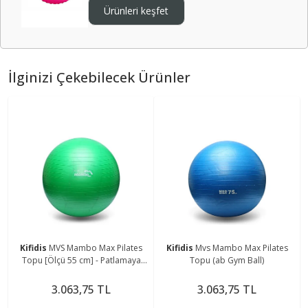
Ürünleri keşfet
İlginizi Çekebilecek Ürünler
Kifidis
MVS Mambo Max Pilates
Kifidis
Mvs Mambo Max Pilates
Topu [Ölçü 55 cm] - Patlamaya
Topu (ab Gym Ball)
Dayanıklı Yoga ve Egzersiz Topu
(Anti-Burst)
3.063,75 TL
3.063,75 TL