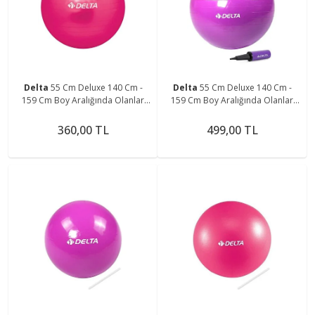
Delta
55 Cm Deluxe 140 Cm -
Delta
55 Cm Deluxe 140 Cm -
159 Cm Boy Aralığında Olanlar
159 Cm Boy Aralığında Olanlar
Için Uygun Fuşya Pilates Topu
Için Uygun Mor Pilates Topu Ve
(POMPA YOK)
Pompa Seti
360,00 TL
499,00 TL