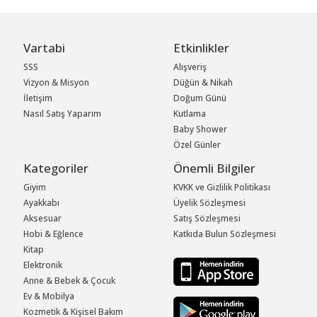
Vartabi
Etkinlikler
SSS
Alışveriş
Vizyon & Misyon
Düğün & Nikah
İletişim
Doğum Günü
Nasıl Satış Yaparım
Kutlama
Baby Shower
Özel Günler
Kategoriler
Önemli Bilgiler
Giyim
KVKK ve Gizlilik Politikası
Ayakkabı
Üyelik Sözleşmesi
Aksesuar
Satış Sözleşmesi
Hobi & Eğlence
Katkıda Bulun Sözleşmesi
Kitap
Elektronik
Anne & Bebek & Çocuk
Ev & Mobilya
Kozmetik & Kişisel Bakım