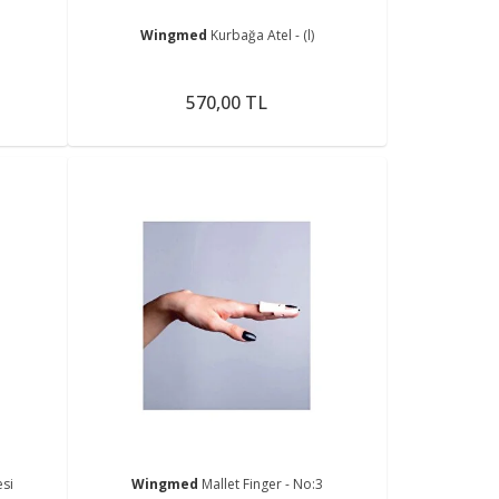
Wingmed
Kurbağa Atel - (l)
570,00 TL
si
Wingmed
Mallet Finger - No:3