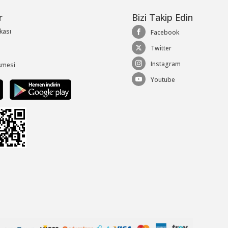
r
Bizi Takip Edin
ikası
Facebook
Twitter
Instagram
şmesi
Youtube