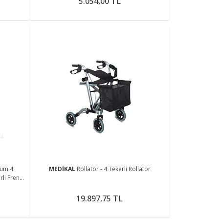
5.054,00 TL
yum 4
MEDİKAL
Rollator - 4 Tekerli Rollator
li Frenli
19.897,75 TL