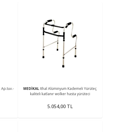
Ap.tuv.-
MEDİKAL
Ithal Alüminyum Kademeli Yürüteç
kaliteli katlanır wolker hasta yürüteci
5.054,00 TL