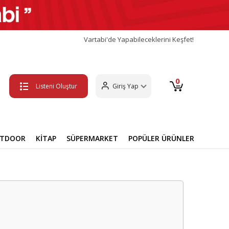
Vartabi'de Yapabileceklerini Keşfet!
0
Listeni Oluştur
Giriş Yap
UTDOOR
KİTAP
SÜPERMARKET
POPÜLER ÜRÜNLER