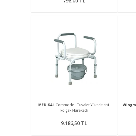
798,00 TL
MEDİKAL
Commode - Tuvalet Yükselticisi-
Wing
kolçak Hareketli
9.186,50 TL