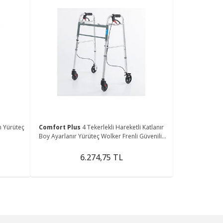
m Yürüteç
Comfort Plus
4 Tekerlekli Hareketli Katlanır
Boy Ayarlanır Yürüteç Wolker Frenli Güvenilir
Yürüteç
6.274,75 TL