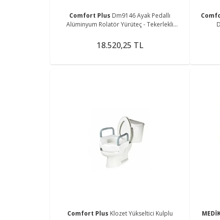
Comfort Plus
Dm9146 Ayak Pedallı
Comfo
Alüminyum Rolatör Yürüteç - Tekerlekli
D
Sandalye Gibi Kullanma Imkanı
18.520,25 TL
Comfort Plus
Klozet Yükseltici Kulplu
MEDİ