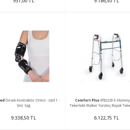
931,00 TL
9.186,50 TL
med
Dirsek Kontraktör Ortezi - (std 1 -
Comfort Plus
Kf8220l-5 Alümin
Sm) -Sağ
Tekerlekli Walker Yürüteç Büyük Teker
Hasta Yürüteci Tekerli
9.338,50 TL
6.122,75 TL