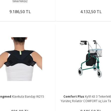
tekerleksiz
9.186,50 TL
4.132,50 TL
ingmed
Klavikula Bandajı W215
Comfort Plus
Ky9143 3 Tekerlekli
Yürüteç Rolatör COMFORT üç Lüx Tek
Sepetli Yürüteç