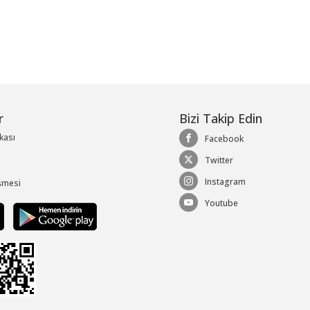
r
Bizi Takip Edin
ikası
Facebook
Twitter
Instagram
şmesi
Youtube