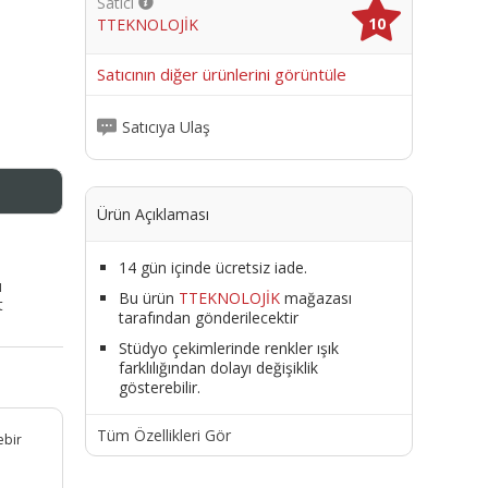
Satıcı
10
TTEKNOLOJİK
me
Satıcının diğer ürünlerini görüntüle
Satıcıya Ulaş
Ürün Açıklaması
14 gün içinde ücretsiz iade.
ı
Bu ürün
TTEKNOLOJİK
mağazası
t
tarafından gönderilecektir
Stüdyo çekimlerinde renkler ışık
farklılığından dolayı değişiklik
gösterebilir.
Tüm Özellikleri Gör
ebir