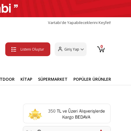
Vartabi'de Yapabileceklerini Keşfet!
0
Listeni Oluştur
Giriş Yap
UTDOOR
KİTAP
SÜPERMARKET
POPÜLER ÜRÜNLER