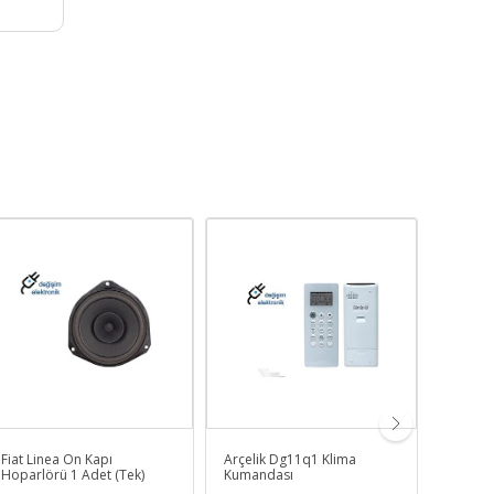
Fiat Linea Ön Kapı
Arçelik Dg11q1 Klima
Regal 
Hoparlörü 1 Adet (Tek)
Kumandası
Tv Kum