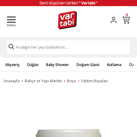
0
Alışveriş
Düğün
Baby Shower
Doğum Günü
Kutlama
Özel
Anasayfa
Bahçe ve Yapı Market
Boya
Yalıtım Boyaları