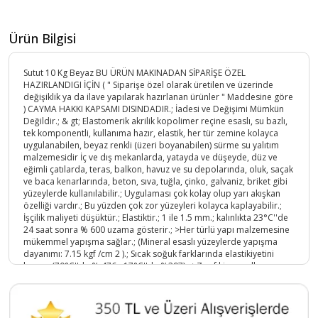
Ürün Bilgisi
Sutut 10 Kg Beyaz BU ÜRÜN MAKINADAN SİPARİŞE ÖZEL
HAZIRLANDIGI İÇİN ( " Siparişe özel olarak üretilen ve üzerinde
değişiklik ya da ilave yapılarak hazırlanan ürünler " Maddesine göre
) CAYMA HAKKI KAPSAMI DISINDADIR.; İadesi ve Değişimi Mümkün
Değildir.; & gt; Elastomerik akrilik kopolimer reçine esaslı, su bazlı,
tek komponentli, kullanıma hazır, elastik, her tür zemine kolayca
uygulanabilen, beyaz renkli (üzeri boyanabilen) sürme su yalıtım
malzemesidir İç ve dış mekanlarda, yatayda ve düşeyde, düz ve
eğimli çatılarda, teras, balkon, havuz ve su depolarında, oluk, saçak
ve baca kenarlarında, beton, sıva, tuğla, çinko, galvaniz, briket gibi
yüzeylerde kullanılabilir.; Uygulaması çok kolay olup yarı akışkan
özelliği vardır.; Bu yüzden çok zor yüzeyleri kolayca kaplayabilir.;
İşçilik maliyeti düşüktür.; Elastiktir.; 1 ile 1.5 mm.; kalınlıkta 23°C''de
24 saat sonra % 600 uzama gösterir.; >Her türlü yapı malzemesine
mükemmel yapışma sağlar.; (Mineral esaslı yüzeylerde yapışma
dayanımı: 7.15 kgf /cm 2 ).; Sıcak soğuk farklarında elastikiyetini
korur.; (70°C''de % 476, -17°C''de %397).; >Zayıf kimyasallara
dayanıklıdır.; Yüzeylerde teneffüs imkanı sağlar.; (Su buharı
geçirgenliği: 24 saat sonra 23°C''de % 65 nemde 27.6 g/m² gün).; gt;
Çekme mukavemeti; 24 saat sonra 23°C''de 24.5 kgf / cm 2 , 72 saat
sonra 55 kgf / cm 2 dir.; Dekoratiftir.; Beyaz üretildiği gibi, ARS