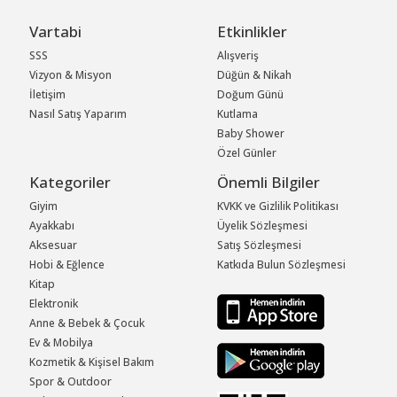
Vartabi
Etkinlikler
SSS
Alışveriş
Vizyon & Misyon
Düğün & Nikah
İletişim
Doğum Günü
Nasıl Satış Yaparım
Kutlama
Baby Shower
Özel Günler
Kategoriler
Önemli Bilgiler
Giyim
KVKK ve Gizlilik Politikası
Ayakkabı
Üyelik Sözleşmesi
Aksesuar
Satış Sözleşmesi
Hobi & Eğlence
Katkıda Bulun Sözleşmesi
Kitap
Elektronik
Anne & Bebek & Çocuk
Ev & Mobilya
Kozmetik & Kişisel Bakım
Spor & Outdoor