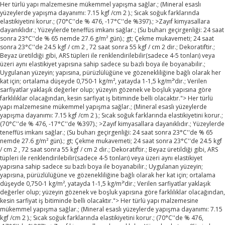
Her türlü yapı malzemesine mükemmel yapışma sağlar.; (Mineral esaslı
yüzeylerde yapışma dayanımı: 7.15 kgf /cm 2 ).; Sıcak soğuk farklarında
elastikiyetini korur.; (70°C''de % 476, -17°C''de %397).; >Zayıf kimyasallara
dayanıklıdır.; Yüzeylerde teneffüs imkanı sağlar.; (Su buharı geçirgenliği: 24 saat
sonra 23°C''de % 65 nemde 27.6 g/m² gün).; gt; Çekme mukavemeti; 24 saat
sonra 23°C''de 24.5 kgf / cm 2 , 72 saat sonra 55 kgf / cm 2 dir.; Dekoratiftir.;
Beyaz üretildiği gibi, ARS tüpleri ile renklendirilebilir(sadece 4-5 tonları) veya
üzeri aynı elastikiyet yapısına sahip sadece su bazlı boya ile boyanabilir.;
Uygulanan yüzeyin; yapısına, pürüzlülüğüne ve gözenekliliğine bağlı olarak her
kat için; ortalama düşeyde 0,750-1 kg/m², yatayda 1-1,5 kg/m²’dir.; Verilen
sarfiyatlar yaklaşık değerler olup; yüzeyin gözenek ve boşluk yapısına göre
farklılıklar olacağından, kesin sarfiyat iş bitiminde belli olacaktır.">
Her türlü
yapı malzemesine mükemmel yapışma sağlar.; (Mineral esaslı yüzeylerde
yapışma dayanımı: 7.15 kgf /cm 2 ).; Sıcak soğuk farklarında elastikiyetini korur.;
(70°C''de % 476, -17°C''de %397).; >Zayıf kimyasallara dayanıklıdır.; Yüzeylerde
teneffüs imkanı sağlar.; (Su buharı geçirgenliği: 24 saat sonra 23°C''de % 65
nemde 27.6 g/m² gün).; gt; Çekme mukavemeti; 24 saat sonra 23°C''de 24.5 kgf
/ cm 2 , 72 saat sonra 55 kgf / cm 2 dir.; Dekoratiftir.; Beyaz üretildiği gibi, ARS
tüpleri ile renklendirilebilir(sadece 4-5 tonları) veya üzeri aynı elastikiyet
yapısına sahip sadece su bazlı boya ile boyanabilir.; Uygulanan yüzeyin;
yapısına, pürüzlülüğüne ve gözenekliliğine bağlı olarak her kat için; ortalama
düşeyde 0,750-1 kg/m², yatayda 1-1,5 kg/m²’dir.; Verilen sarfiyatlar yaklaşık
değerler olup; yüzeyin gözenek ve boşluk yapısına göre farklılıklar olacağından,
kesin sarfiyat iş bitiminde belli olacaktır.">
Her türlü yapı malzemesine
mükemmel yapışma sağlar.; (Mineral esaslı yüzeylerde yapışma dayanımı: 7.15
kgf /cm 2 ).; Sıcak soğuk farklarında elastikiyetini korur.; (70°C''de % 476,