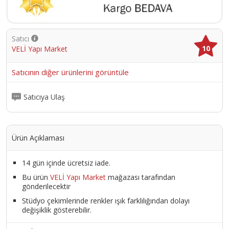
tüpleri ile renklendirilebilir(sadece 4-5 tonları) veya üzeri aynı
elastikiyet yapısına sahip sadece su bazlı boya ile boyanabilir.;
Uygulanan yüzeyin; yapısına, pürüzlülüğüne ve gözenekliliğine bağlı
olarak her kat için; ortalama düşeyde 0,750-1 kg/m², yatayda 1-1,5
Satıcı
kg/m²’dir.; Verilen sarfiyatlar yaklaşık değerler olup; yüzeyin
10
VELİ Yapı Market
gözenek ve boşluk yapısına göre farklılıklar olacağından, kesin
sarfiyat iş bitiminde belli olacaktır.
Ürün Kodu :
11564-TYBWOS5J4IN2ZZ7S96
Satıcının diğer ürünlerini görüntüle
Satıcıya Ulaş
Ürün Açıklaması
14 gün içinde ücretsiz iade.
Bu ürün
VELİ Yapı Market
mağazası tarafından
gönderilecektir
Stüdyo çekimlerinde renkler ışık farklılığından dolayı
değişiklik gösterebilir.