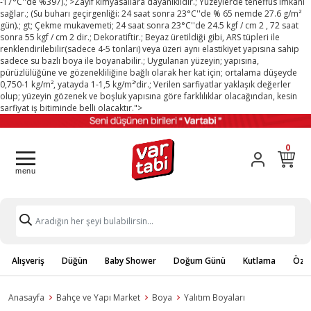
-17°C''de %397).; >Zayıf kimyasallara dayanıklıdır.; Yüzeylerde teneffüs imkanı
sağlar.; (Su buharı geçirgenliği: 24 saat sonra 23°C''de % 65 nemde 27.6 g/m²
gün).; gt; Çekme mukavemeti; 24 saat sonra 23°C''de 24.5 kgf / cm 2 , 72 saat
sonra 55 kgf / cm 2 dir.; Dekoratiftir.; Beyaz üretildiği gibi, ARS tüpleri ile
renklendirilebilir(sadece 4-5 tonları) veya üzeri aynı elastikiyet yapısına sahip
sadece su bazlı boya ile boyanabilir.; Uygulanan yüzeyin; yapısına,
pürüzlülüğüne ve gözenekliliğine bağlı olarak her kat için; ortalama düşeyde
0,750-1 kg/m², yatayda 1-1,5 kg/m²’dir.; Verilen sarfiyatlar yaklaşık değerler
olup; yüzeyin gözenek ve boşluk yapısına göre farklılıklar olacağından, kesin
sarfiyat iş bitiminde belli olacaktır.">
0
Alışveriş
Düğün
Baby Shower
Doğum Günü
Kutlama
Özel
Anasayfa
Bahçe ve Yapı Market
Boya
Yalıtım Boyaları