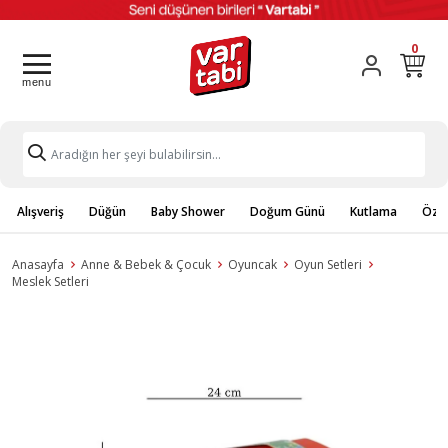
0
Alışveriş
Düğün
Baby Shower
Doğum Günü
Kutlama
Özel
Anasayfa
Anne & Bebek & Çocuk
Oyuncak
Oyun Setleri
Meslek Setleri