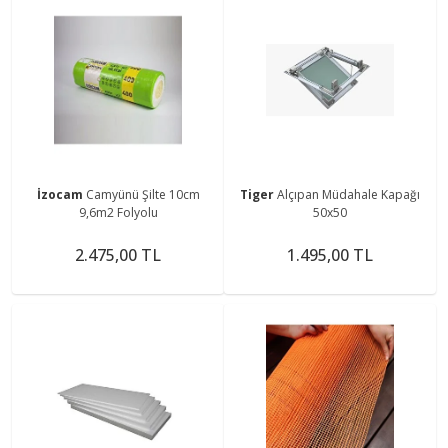
İzocam
Camyünü Şilte 10cm
Tiger
Alçıpan Müdahale Kapağı
9,6m2 Folyolu
50x50
2.475,00 TL
1.495,00 TL