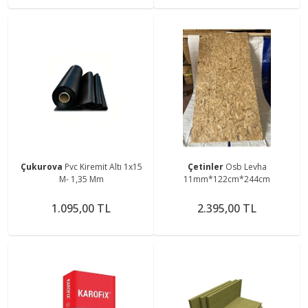
Çukurova
Pvc Kiremit Altı 1x15
Çetinler
Osb Levha
M- 1,35 Mm
11mm*122cm*244cm
1.095,00 TL
2.395,00 TL