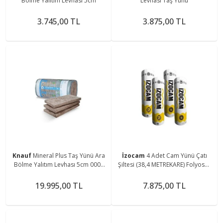
Bölme Yalıtım Levhası 5cm
Levhası Taş Yünü
3.745,00 TL
3.875,00 TL
Knauf
Mineral Plus Taş Yünü Ara
İzocam
4 Adet Cam Yünü Çatı
Bölme Yalıtım Levhası 5cm 0001
Şiltesi (38,4 METREKARE) Folyosuz
(7 Paket)
Şilte 10 Cm Kalınlık Tip400
19.995,00 TL
7.875,00 TL