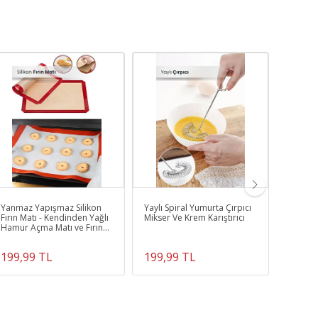
Yanmaz Yapışmaz Silikon
Yaylı Spiral Yumurta Çırpıcı
4 Katlı 
Fırın Matı - Kendinden Yağlı
Mikser Ve Krem Karıştırıcı
Açılır 
Hamur Açma Matı ve Fırın
Meyveli
Kağıdı
199,99 TL
199,99 TL
2.499