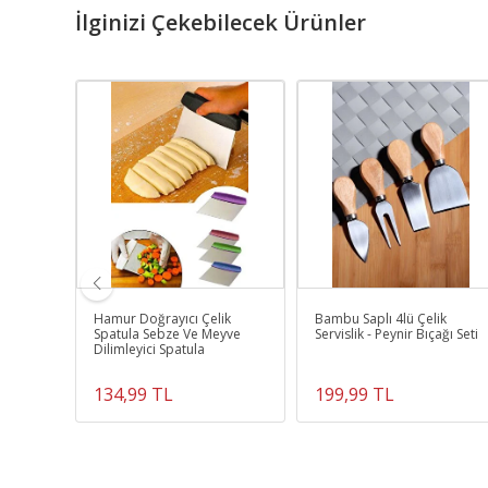
İlginizi Çekebilecek Ürünler
Açacağı
Hamur Doğrayıcı Çelik
Bambu Saplı 4lü Çelik
Spatula Sebze Ve Meyve
Servislik - Peynir Bıçağı Seti
Dilimleyici Spatula
134,99 TL
199,99 TL