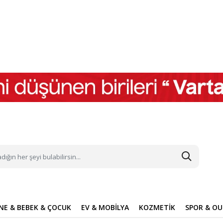
NE & BEBEK & ÇOCUK
EV & MOBİLYA
KOZMETİK
SPOR & O