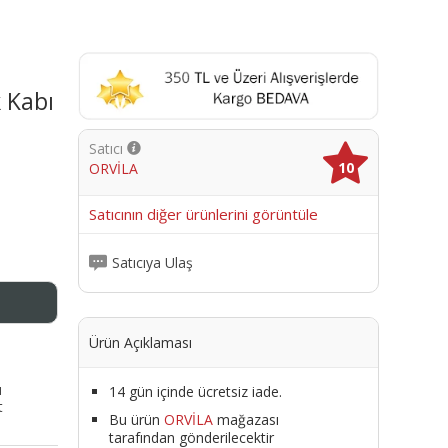
 Kabı
Satıcı
10
ORVİLA
me
Satıcının diğer ürünlerini görüntüle
Satıcıya Ulaş
Ürün Açıklaması
ı
14 gün içinde ücretsiz iade.
t
Bu ürün
ORVİLA
mağazası
tarafından gönderilecektir