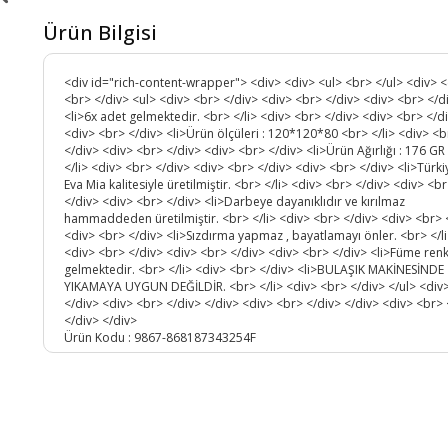
Ürün Bilgisi
<div id="rich-content-wrapper"> <div> <div> <ul> <br> </ul> <div> 
<br> </div> <ul> <div> <br> </div> <div> <br> </div> <div> <br> </d
<li>6x adet gelmektedir. <br> </li> <div> <br> </div> <div> <br> </d
<div> <br> </div> <li>Ürün ölçüleri : 120*120*80 <br> </li> <div> <b
</div> <div> <br> </div> <div> <br> </div> <li>Ürün Ağırlığı : 176 GR
</li> <div> <br> </div> <div> <br> </div> <div> <br> </div> <li>Türk
Eva Mia kalitesiyle üretilmiştir. <br> </li> <div> <br> </div> <div> <b
</div> <div> <br> </div> <li>Darbeye dayanıklıdır ve kırılmaz
hammaddeden üretilmiştir. <br> </li> <div> <br> </div> <div> <br> 
<div> <br> </div> <li>Sızdırma yapmaz , bayatlamayı önler. <br> </l
<div> <br> </div> <div> <br> </div> <div> <br> </div> <li>Füme ren
gelmektedir. <br> </li> <div> <br> </div> <li>BULAŞIK MAKİNESİNDE
YIKAMAYA UYGUN DEĞİLDİR. <br> </li> <div> <br> </div> </ul> <div
</div> <div> <br> </div> </div> <div> <br> </div> </div> <div> <br> 
</div> </div>
Ürün Kodu :
9867-868187343254F