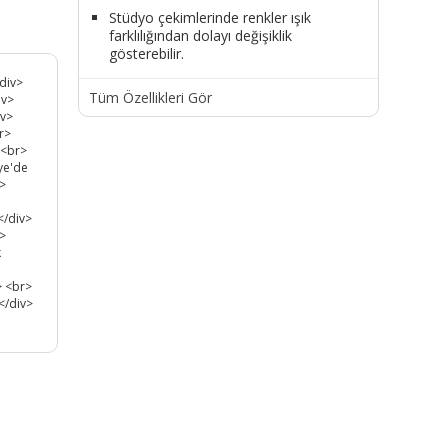
Stüdyo çekimlerinde renkler ışık
farklılığından dolayı değişiklik
gösterebilir.
<div>
Tüm Özellikleri Gör
iv>
iv>
r>
 <br>
iye'de
r>
</div>
i>
k
> <br>
</div>