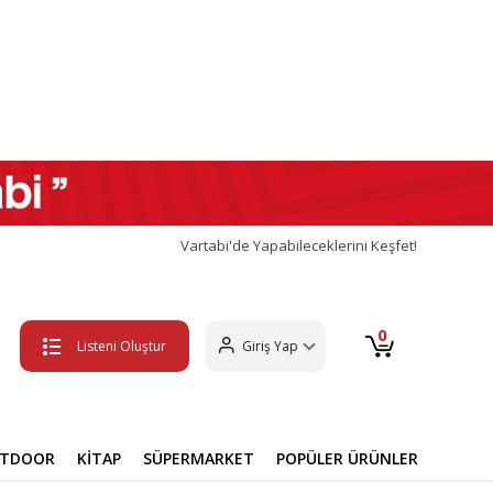
Vartabi'de Yapabileceklerini Keşfet!
0
Listeni Oluştur
Giriş Yap
UTDOOR
KİTAP
SÜPERMARKET
POPÜLER ÜRÜNLER