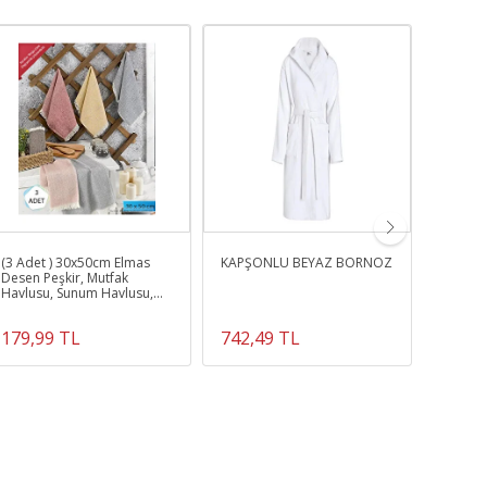
(3 Adet ) 30x50cm Elmas
KAPŞONLU BEYAZ BORNOZ
Gri Ren
Desen Peşkir, Mutfak
35x50c
Havlusu, Sunum Havlusu,
Tezgah 
Kahve Yanı Sunum Peçetesi
Paspas
179,99 TL
742,49 TL
222,3