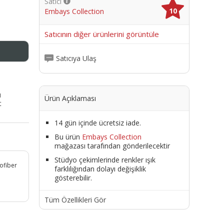
Satıcı
10
Embays Collection
me
Satıcının diğer ürünlerini görüntüle
Satıcıya Ulaş
ı
Ürün Açıklaması
t
14 gün içinde ücretsiz iade.
Bu ürün
Embays Collection
mağazası tarafından gönderilecektir
Stüdyo çekimlerinde renkler ışık
rofiber
farklılığından dolayı değişiklik
gösterebilir.
Tüm Özellikleri Gör