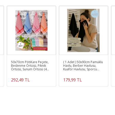
50x70cm PötiKare Peçete,
( 1 Adet ) 50x90cm Pamuklu
Beslenme Örtüsü, Piknik
Havlu, Berber Havlusu,
Örtüsü, Sunum Örtüsü (4
Kuaför Havlusu, Sporcu
Adet)
Havlusu, El Yüz Havlusu
292,49 TL
179,99 TL