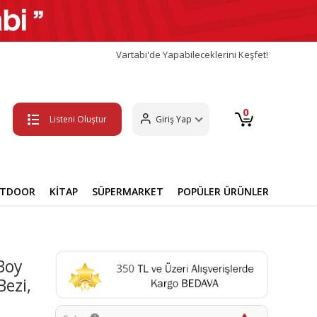
Vartabi'de Yapabileceklerini Keşfet!
0
Listeni Oluştur
Giriş Yap
UTDOOR
KİTAP
SÜPERMARKET
POPÜLER ÜRÜNLER
 Boy
Bezi,