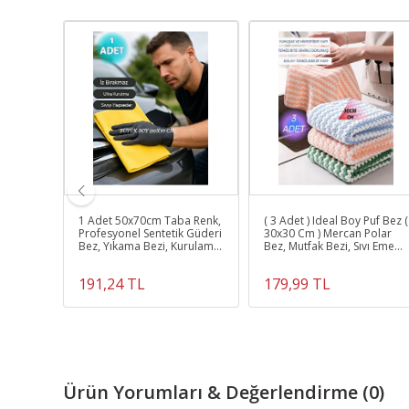
ornoz
1 Adet 50x70cm Taba Renk,
( 3 Adet ) Ideal Boy Puf Bez (
aka
Profesyonel Sentetik Güderi
30x30 Cm ) Mercan Polar
dın
Bez, Yıkama Bezi, Kurulama
Bez, Mutfak Bezi, Sıvı Emen
x
Bezi
Bez, Ithal Bez
191,24 TL
179,99 TL
Ürün Yorumları & Değerlendirme (0)