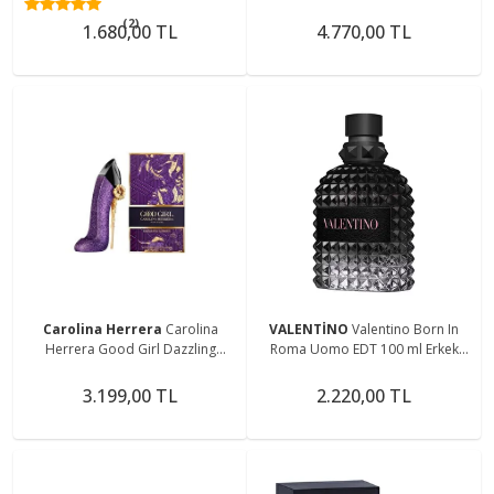
Kadın Parfüm
(2)
1.680,00 TL
4.770,00 TL
Carolina Herrera
Carolina
VALENTİNO
Valentino Born In
Herrera Good Girl Dazzling
Roma Uomo EDT 100 ml Erkek
Garden 80ml Kadın Parfüm
Parfüm
3.199,00 TL
2.220,00 TL