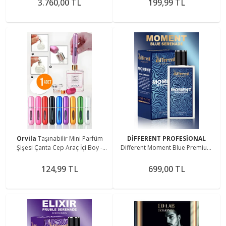
3.760,00 TL
199,99 TL
Orvila
Taşınabilir Mini Parfüm
DİFFERENT PROFESİONAL
Şişesi Çanta Cep Araç İçi Boy -
Different Moment Blue Premium
Doldurulabilir Boş Şişe 5 ml.
Erkek Parfüm Afrodizyak Etkili)
50ml
124,99 TL
699,00 TL