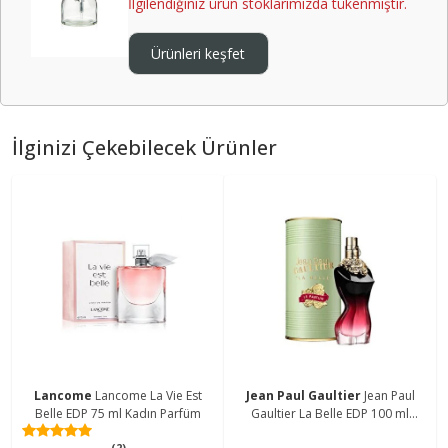
İlgilendiğiniz ürün stoklarımızda tükenmiştir.
Ürünleri keşfet
İlginizi Çekebilecek Ürünler
Lancome
Lancome La Vie Est
Jean Paul Gaultier
Jean Paul
Belle EDP 75 ml Kadın Parfüm
Gaultier La Belle EDP 100 ml
Kadın Parfüm
(2)