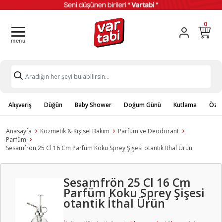
0
Alışveriş
Düğün
Baby Shower
Doğum Günü
Kutlama
Özel
Anasayfa
Kozmetik & Kişisel Bakım
Parfüm ve Deodorant
Parfüm
Sesamfrön 25 Cl 16 Cm Parfüm Koku Sprey Şişesi otantik İthal Ürün
Sesamfrön 25 Cl 16 Cm
Parfüm Koku Sprey Şişesi
otantik İthal Ürün