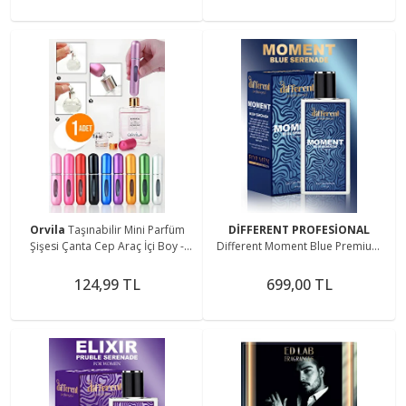
Orvila
Taşınabilir Mini Parfüm
DİFFERENT PROFESİONAL
Şişesi Çanta Cep Araç İçi Boy -
Different Moment Blue Premium
Doldurulabilir Boş Şişe 5 ml.
Erkek Parfüm Afrodizyak Etkili)
50ml
124,99 TL
699,00 TL