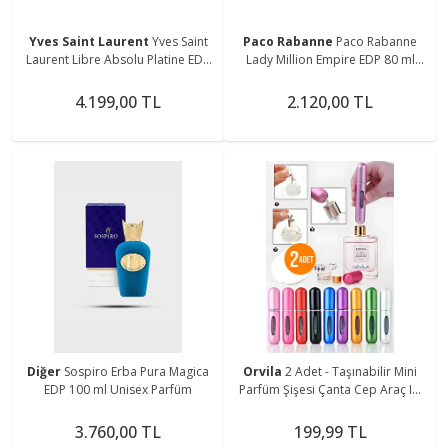
Yves Saint Laurent
Yves Saint
Paco Rabanne
Paco Rabanne
Laurent Libre Absolu Platine EDP
Lady Million Empire EDP 80 ml
90 ml Kadın Parfüm
Kadın Parfüm
4.199,00 TL
2.120,00 TL
Diğer
Sospiro Erba Pura Magica
Orvila
2 Adet - Taşınabilir Mini
EDP 100 ml Unisex Parfüm
Parfüm Şişesi Çanta Cep Araç Içi
Boy - Doldurulabilir Boş Şişe 5 Ml.
3.760,00 TL
199,99 TL