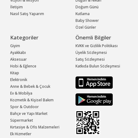
Vizyon & Misyon
Düğün & Nikah
İletişim
Doğum Günü
Nasıl Satış Yaparım
Kutlama
Baby Shower
Özel Günler
Kategoriler
Önemli Bilgiler
Giyim
KVKK ve Gizlilik Politikası
Ayakkabı
Üyelik Sözleşmesi
Aksesuar
Satış Sözleşmesi
Hobi & Eğlence
Katkıda Bulun Sözleşmesi
Kitap
Elektronik
Anne & Bebek & Çocuk
Ev & Mobilya
Kozmetik & Kişisel Bakım
Spor & Outdoor
Bahçe ve Yapı Market
Süpermarket
Kırtasiye & Ofis Malzemeleri
Ek Hizmetler