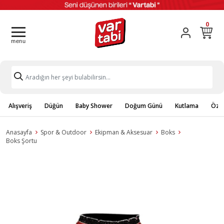
0
Alışveriş
Düğün
Baby Shower
Doğum Günü
Kutlama
Özel
Anasayfa
Spor & Outdoor
Ekipman & Aksesuar
Boks
Boks Şortu