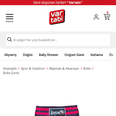
0
Alışveriş
Düğün
Baby Shower
Doğum Günü
Kutlama
Özel
Anasayfa
Spor & Outdoor
Ekipman & Aksesuar
Boks
Boks Şortu