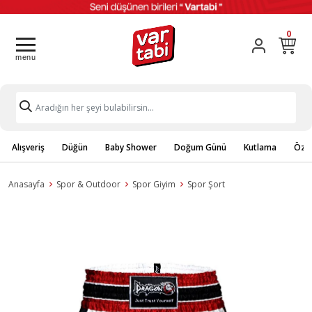
0
Alışveriş
Düğün
Baby Shower
Doğum Günü
Kutlama
Özel
Anasayfa
Spor & Outdoor
Spor Giyim
Spor Şort