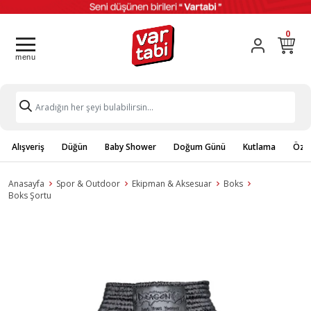
0
Alışveriş
Düğün
Baby Shower
Doğum Günü
Kutlama
Özel
Anasayfa
Spor & Outdoor
Ekipman & Aksesuar
Boks
Boks Şortu