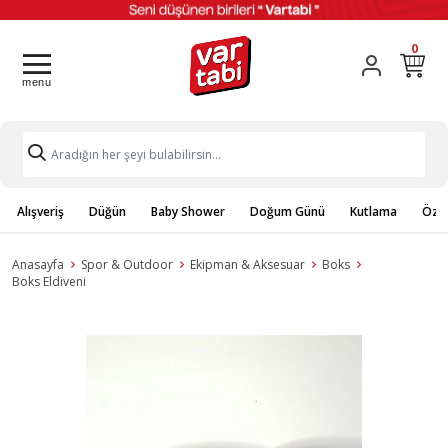
0
Alışveriş
Düğün
Baby Shower
Doğum Günü
Kutlama
Özel
Anasayfa
Spor & Outdoor
Ekipman & Aksesuar
Boks
Boks Eldiveni