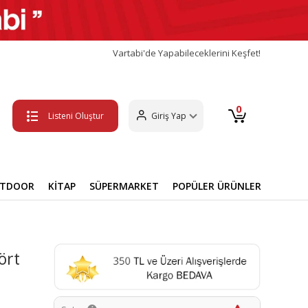
Vartabi'de Yapabileceklerini Keşfet!
0
Listeni Oluştur
Giriş Yap
UTDOOR
KİTAP
SÜPERMARKET
POPÜLER ÜRÜNLER
ört