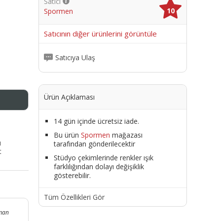
Satıcı
10
Spormen
me
Satıcının diğer ürünlerini görüntüle
Satıcıya Ulaş
Ürün Açıklaması
14 gün içinde ücretsiz iade.
Bu ürün
Spormen
mağazası
ı
tarafından gönderilecektir
t
Stüdyo çekimlerinde renkler ışık
farklılığından dolayı değişiklik
gösterebilir.
Tüm Özellikleri Gör
aman