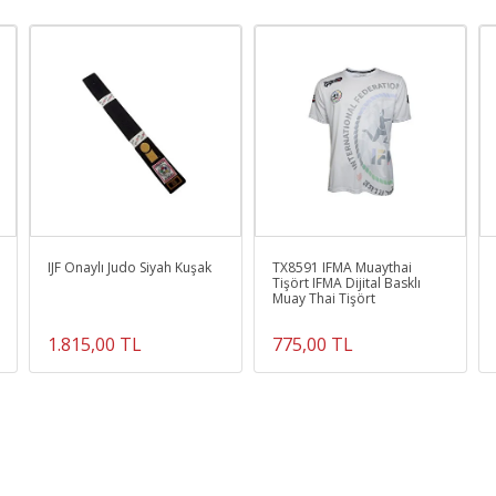
*
Muay thai sporunun onaylı resmi maç şortudur.
* Thailand kalitesindedir.
Ürün Kodu :
12702-MT2017TX8591L
IJF Onaylı Judo Siyah Kuşak
TX8591 IFMA Muaythai
Tişört IFMA Dijital Basklı
Muay Thai Tişört
1.815,00 TL
775,00 TL