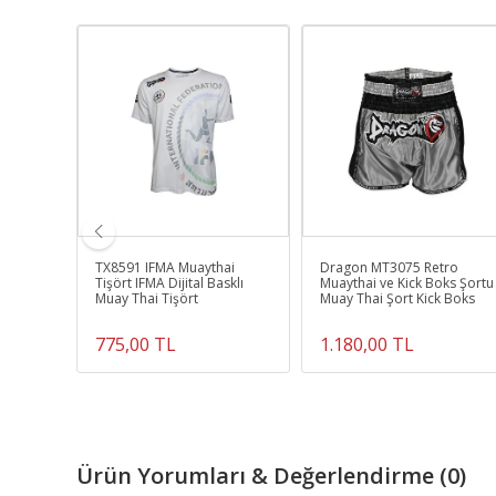
 Muay
TX8591 IFMA Muaythai
Dragon MT3075 Retro
Ve
Tişört IFMA Dijital Basklı
Muaythai ve Kick Boks Şortu
t
Muay Thai Tişört
Muay Thai Şort Kick Boks
775,00 TL
1.180,00 TL
Ürün Yorumları & Değerlendirme (0)