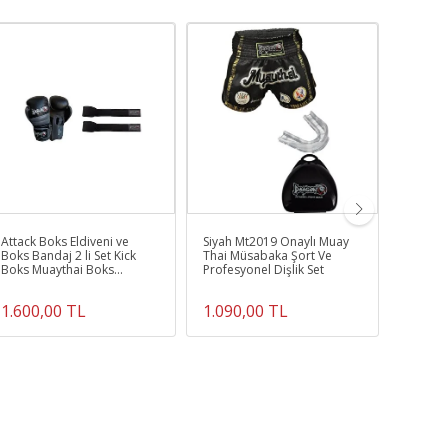
Attack Boks Eldiveni ve
Siyah Mt2019 Onaylı Muay
Sporcu 
Boks Bandaj 2 li Set Kick
Thai Müsabaka Şort Ve
Muay Th
Boks Muaythai Boks
Profesyonel Dişlik Set
Eldiveni
1.600,00 TL
1.090,00 TL
1.150