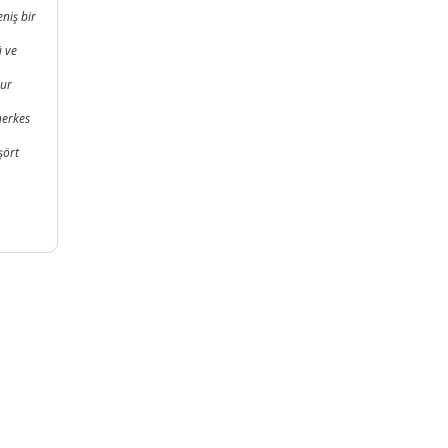
niş bir
ü ve
nur
herkes
şört
LI