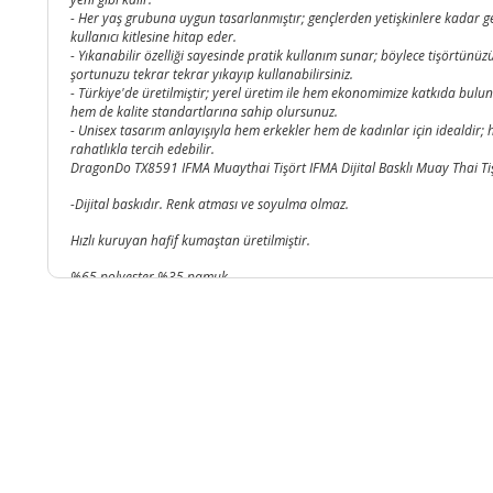
- Her yaş grubuna uygun tasarlanmıştır; gençlerden yetişkinlere kadar ge
kullanıcı kitlesine hitap eder.
- Yıkanabilir özelliği sayesinde pratik kullanım sunar; böylece tişörtünüz
şortunuzu tekrar tekrar yıkayıp kullanabilirsiniz.
- Türkiye'de üretilmiştir; yerel üretim ile hem ekonomimize katkıda bulu
hem de kalite standartlarına sahip olursunuz.
- Unisex tasarım anlayışıyla hem erkekler hem de kadınlar için idealdir; 
rahatlıkla tercih edebilir.
DragonDo TX8591 IFMA Muaythai Tişört IFMA Dijital Basklı Muay Thai Ti
-Dijital baskıdır. Renk atması ve soyulma olmaz.
Hızlı kuruyan hafif kumaştan üretilmiştir.
%65 polyester %35 pamuk
TÜRKİYE MUAY THAİ FEDERASYONU TARAFINDAN RESMİ MAÇLARDA NAKIŞ
MODELİ OLAN MT2017 VE MT2019 MODEL KULLANILACAKTIR.
*
Özel Saten kumaştan imal edilmiştir.