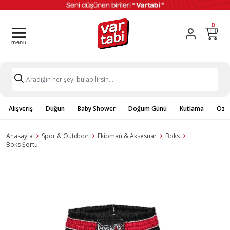
0
Alışveriş
Düğün
Baby Shower
Doğum Günü
Kutlama
Özel
Anasayfa
Spor & Outdoor
Ekipman & Aksesuar
Boks
Boks Şortu