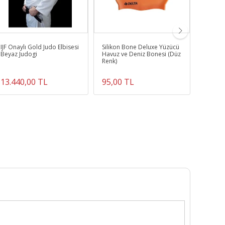
IJF Onaylı Gold Judo Elbisesi
Silikon Bone Deluxe Yüzücü
Unisex 
Beyaz Judogi
Havuz ve Deniz Bonesi (Düz
Müsaba
Renk)
13.440,00 TL
95,00 TL
965,0