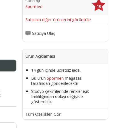
Satıcı
10
Spormen
me
Satıcının diğer ürünlerini görüntüle
Satıcıya Ulaş
Ürün Açıklaması
14 gün içinde ücretsiz iade.
Bu ürün
Spormen
mağazası
tarafından gönderilecektir
ı
Stüdyo çekimlerinde renkler ışık
t
farklılığından dolayı değişiklik
gösterebilir.
Tüm Özellikleri Gör