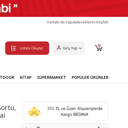
Vartabi'de Yapabileceklerini Keşfet!
0
Listeni Oluştur
Giriş Yap
UTDOOR
KİTAP
SÜPERMARKET
POPÜLER ÜRÜNLER
ortu,
ai