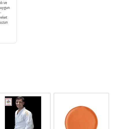
lı ve
n uygun
-
reket
 uzun