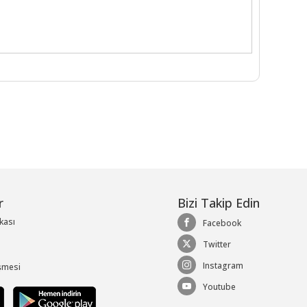
r
Bizi Takip Edin
ikası
Facebook
Twitter
Instagram
şmesi
Youtube