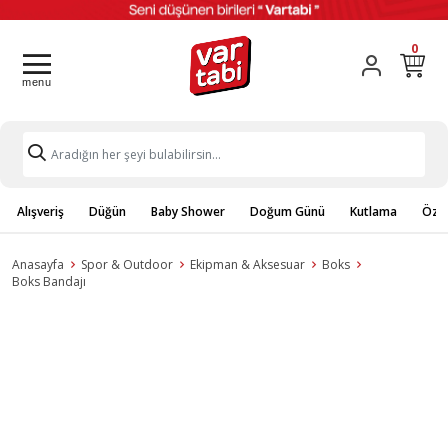
0
Alışveriş
Düğün
Baby Shower
Doğum Günü
Kutlama
Özel
Anasayfa
Spor & Outdoor
Ekipman & Aksesuar
Boks
Boks Bandajı