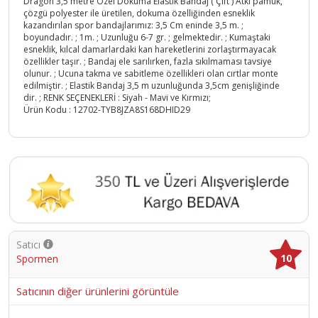
Dragon 3,5 metre Özel Dokuma Elastik Bandaj ( Çift ) Atkı pamuk,
çözgü polyester ile üretilen, dokuma özelliğinden esneklik
kazandırılan spor bandajlarımız: 3,5 Cm eninde 3,5 m. ;
boyundadır. ; 1m. ; Uzunluğu 6-7 gr. ; gelmektedir. ; Kumaştaki
esneklik, kılcal damarlardaki kan hareketlerini zorlaştırmayacak
özellikler taşır. ; Bandaj ele sarılırken, fazla sıkılmaması tavsiye
olunur. ; Ucuna takma ve sabitleme özellikleri olan cırtlar monte
edilmiştir. ; Elastik Bandaj 3,5 m uzunluğunda 3,5cm genişliğinde
dir. ; RENK SEÇENEKLERİ : Siyah - Mavi ve Kırmızı;
Ürün Kodu :
12702-TYB8JZA8S168DHID29
Satıcı
10
Spormen
Satıcının diğer ürünlerini görüntüle