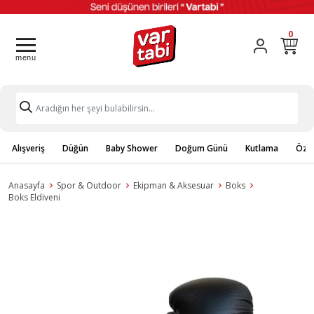
0
Alışveriş
Düğün
Baby Shower
Doğum Günü
Kutlama
Özel
Anasayfa
Spor & Outdoor
Ekipman & Aksesuar
Boks
Boks Eldiveni