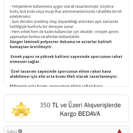
- Yetişkinlerin kullanımına uygun olarak tasarlanmıştır, böylece
boks, kick boks veya muay thai antrenmanlarınızda rahatlıkla tercih
edebilirsiniz.
- Suni deriden üretilmiş olup dayanıklılığı artırırken aynı zamanda
hafifliğiyle konforlu bir deneyim sunar.
- Hem erkek hem de kadın kullanıcılar için idealdir; cinsiyet ayrımı
yapmadan herkes tarafından kullanılabilir.
Sünger lamineli polyester dokuma ve astarlar kaliteli
kumaştan üretilmiştir.
Esnek yapısı ve yüksek kalitesi sayesinde sporcunun rahat
etmesini sağlar.
Özel tasarımı sayesinde sporcunun elinin rahat hava
alabilmesi için elin orta kısmı fileli olarak tasarlanmıştır.
Eldivenin orta kısmı, sporcunun elinin rahat hava
alabilmesi için hava delikleri tasarlanmıştır. Eldiven hava
delikleri sayesinde koku yapmaz.
Muay Thai, Kick Boks ve Boks Müsabakalarında ve
Antrenmanlarında rahatlıkla kullanılabilir.
Slimfit kalıba sahiptir.
Ürünlerimizde renk atması olmaz.
Satıcı