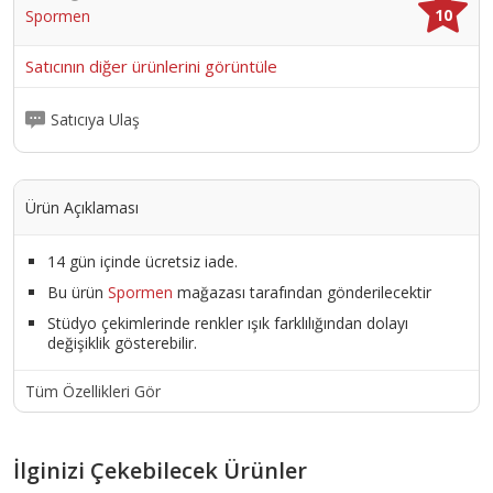
10
Spormen
Bilek bölgesine konulan destek ve cırtlar sayesinde bileği
çok iyi kavrar. Bilek burkulmalarını önler.
Satıcının diğer ürünlerini görüntüle
Ürün Kodu :
12702-30096siyah12oz
Satıcıya Ulaş
Ürün Açıklaması
14 gün içinde ücretsiz iade.
Bu ürün
Spormen
mağazası tarafından gönderilecektir
Stüdyo çekimlerinde renkler ışık farklılığından dolayı
değişiklik gösterebilir.
Tüm Özellikleri Gör
İlginizi Çekebilecek Ürünler