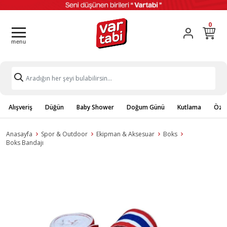
0
Alışveriş
Düğün
Baby Shower
Doğum Günü
Kutlama
Özel
Anasayfa
Spor & Outdoor
Ekipman & Aksesuar
Boks
Boks Bandajı