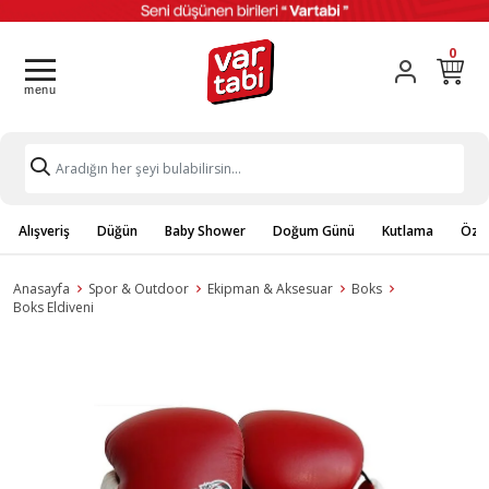
0
Alışveriş
Düğün
Baby Shower
Doğum Günü
Kutlama
Özel
Anasayfa
Spor & Outdoor
Ekipman & Aksesuar
Boks
Boks Eldiveni