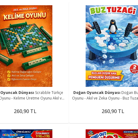
 Oyuncak Dünyası
Scrabble Türkçe
Doğan Oyuncak Dünyası
Doğan Bu
Oyunu - Kelime Üretme Oyunu Akıl ve
Oyunu - Akıl ve Zeka Oyunu - Buz Tuz
Zeka Oyunu - Scrabble Oyunu
- Strateji Oyunu
260,90 TL
260,90 TL