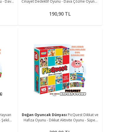
u - Dava
Cinayet Dedektif Oyunu - Dava Çözme Oyunu -
Cinayet
Suç Çözme Oyunu - Cinayet Oyunu Cinayet Çöz
190,90 TL
 Hayvan
Doğan Oyuncak Dünyası
PicQuest Dikkat ve
 Şekil
Hafıza Oyunu - Dikkat Aktivite Oyunu - Süper
 Oyunu -
Hafıza Oyunu - Akıl Oyunu Zeka Oyunu