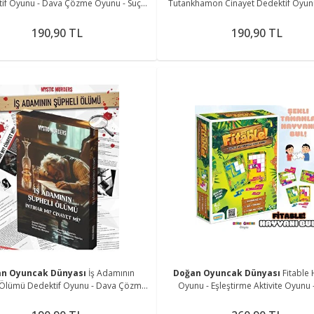
if Oyunu - Dava Çözme Oyunu - Suç
Tutankhamon Cinayet Dedektif Oyun
yunu - Cinayet Oyunu Cinayet Çözme
Çözme Oyunu - Suç Çözme Oyunu - 
Oyunu Cina
190,90 TL
190,90 TL
an Oyuncak Dünyası
İş Adamının
Doğan Oyuncak Dünyası
Fitable
 Ölümü Dedektif Oyunu - Dava Çözme
Oyunu - Eşleştirme Aktivite Oyunu -
- Suç Çözme Oyunu - Cinayet Oyunu
Tamamlama Oyunu - Akıl Oyunu Zeka
Cinaye
H