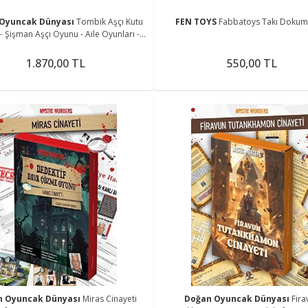
Oyuncak Dünyası
Tombik Aşçı Kutu
FEN TOYS
Fabbatoys Takı Dokuma
 Şişman Aşçı Oyunu - Aile Oyunları -
Çocuk Oyunları
1.870,00 TL
550,00 TL
n Oyuncak Dünyası
Miras Cinayeti
Doğan Oyuncak Dünyası
Fira