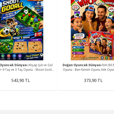
Oyuncak Dünyası
Ahşap Şut ve Gol
Doğan Oyuncak Dünyası
Kim Bil 
+ 9 Taş ve 3 Taş Oyunu - Shoot Gool
Oyunu - Ben Kimim Oyunu Aile Oyu
Oyunu - Fast Finger Oyunu
Oyunu Find Out Who Games
543,90 TL
373,90 TL