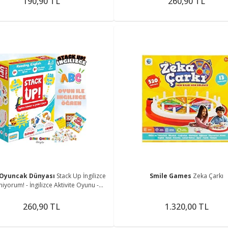
190,90 TL
260,90 TL
Oyuncak Dünyası
Stack Up İngilizce
Smile Games
Zeka Çarkı
iyorum! - İngilizce Aktivite Oyunu -
izce Kelime Oyunu - Akıl Oyunu Zek
260,90 TL
1.320,00 TL