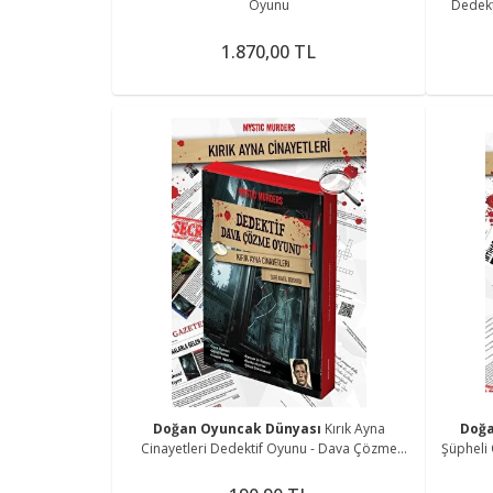
Oyunu
Dedekt
Çözme O
1.870,00 TL
Doğan Oyuncak Dünyası
Kırık Ayna
Doğ
Cinayetleri Dedektif Oyunu - Dava Çözme
Şüpheli
Oyunu - Suç Çözme Oyunu - Cinayet Oyunu
Oyunu 
Cinayet Ç