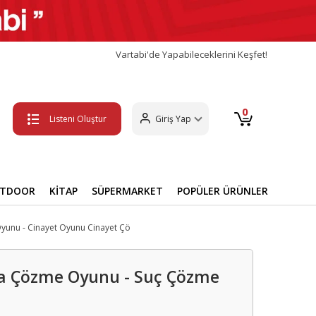
Vartabi'de Yapabileceklerini Keşfet!
0
Listeni Oluştur
Giriş Yap
UTDOOR
KİTAP
SÜPERMARKET
POPÜLER ÜRÜNLER
yunu - Cinayet Oyunu Cinayet Çö
va Çözme Oyunu - Suç Çözme