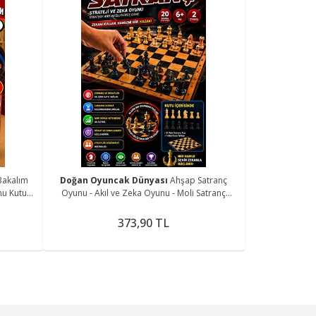
Bakalım
Doğan Oyuncak Dünyası
Ahşap Satranç
nu Kutu
Oyunu - Akıl ve Zeka Oyunu - Moli Satranç
Oyunu - Strateji Oyunu
373,90 TL