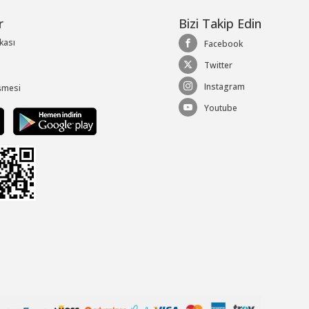
r
Bizi Takip Edin
ikası
Facebook
Twitter
Instagram
şmesi
Youtube