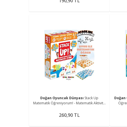
190,90 TL
Doğan Oyuncak Dünyası
Stack Up
Doğan 
Matematik Öğreniyorum! - Matematik Aktivite
Öğren
Oyunu - Matematik Kelime Oyunu - Akıl Oyunu
İngil
Zek
260,90 TL