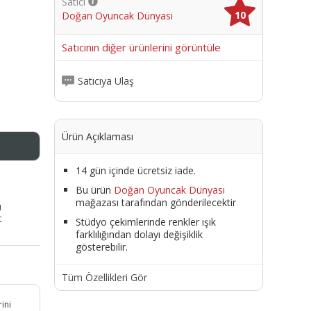
Satıcı
10
Doğan Oyuncak Dünyası
me
Satıcının diğer ürünlerini görüntüle
Satıcıya Ulaş
Ürün Açıklaması
14 gün içinde ücretsiz iade.
Bu ürün
Doğan Oyuncak Dünyası
mağazası tarafından gönderilecektir
ı
t
Stüdyo çekimlerinde renkler ışık
farklılığından dolayı değişiklik
gösterebilir.
Tüm Özellikleri Gör
ini