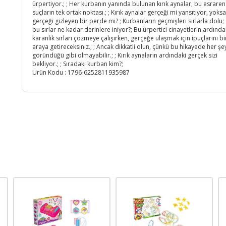
ürpertiyor.; ; Her kurbanın yanında bulunan kırık aynalar, bu esraren
suçların tek ortak noktası.; ; Kırık aynalar gerçeği mi yansıtıyor, yoksa
gerçeği gizleyen bir perde mi? ; Kurbanların geçmişleri sırlarla dolu
bu sırlar ne kadar derinlere iniyor?; Bu ürpertici cinayetlerin ardında
karanlık sırları çözmeye çalışırken, gerçeğe ulaşmak için ipuçlarını bi
araya getireceksiniz.; ; Ancak dikkatli olun, çünkü bu hikayede her şe
göründüğü gibi olmayabilir.; ; Kırık aynaların ardındaki gerçek sizi
bekliyor.; ; Sıradaki kurban kim?;
Ürün Kodu :
1796-6252811935987