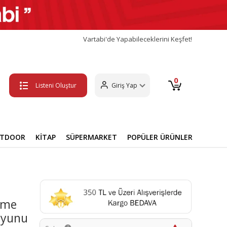
Vartabi'de Yapabileceklerini Keşfet!
0
Listeni Oluştur
Giriş Yap
UTDOOR
KİTAP
SÜPERMARKET
POPÜLER ÜRÜNLER
zme
Oyunu