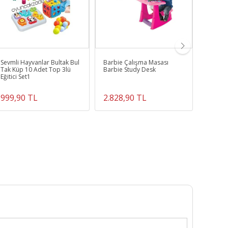
Sevmli Hayvanlar Bultak Bul
Barbie Çalışma Masası
Flexy T
Tak Küp 10 Adet Top 3lü
Barbie Study Desk
1000 P
Eğitici Set1
Seti - 
STEM Leg
999,90 TL
2.828,90 TL
3.813