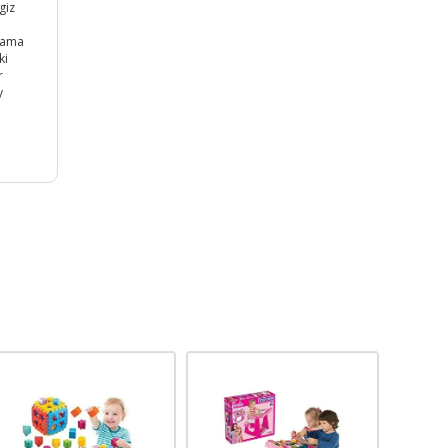
giz
; ama
ki
r
y