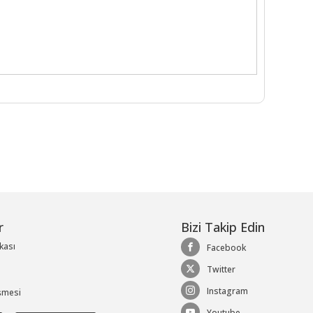
r
Bizi Takip Edin
ikası
Facebook
Twitter
Instagram
şmesi
Youtube