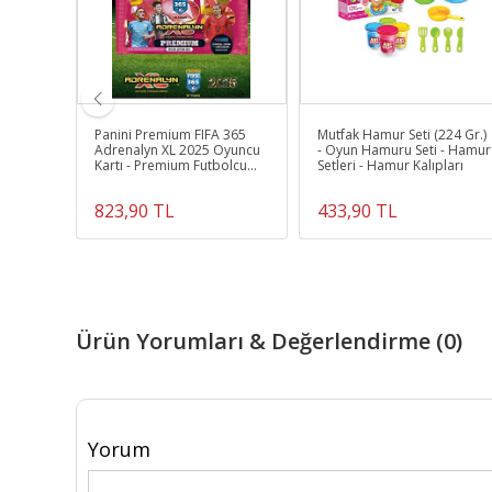
k Mega
Panini Premium FIFA 365
Mutfak Hamur Seti (224 Gr.)
olt İki
Adrenalyn XL 2025 Oyuncu
- Oyun Hamuru Seti - Hamur
külü
Kartı - Premium Futbolcu
Setleri - Hamur Kalıpları
Kartları - 3 Paket
823,90 TL
433,90 TL
Ürün Yorumları & Değerlendirme (0)
Yorum