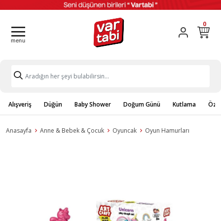
0
Alışveriş
Düğün
Baby Shower
Doğum Günü
Kutlama
Özel
Anasayfa
Anne & Bebek & Çocuk
Oyuncak
Oyun Hamurları