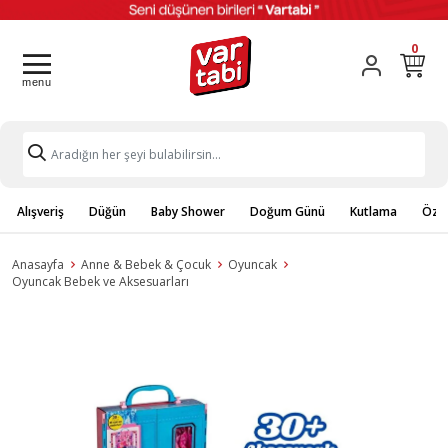
0
Alışveriş
Düğün
Baby Shower
Doğum Günü
Kutlama
Özel
Anasayfa
Anne & Bebek & Çocuk
Oyuncak
Oyuncak Bebek ve Aksesuarları