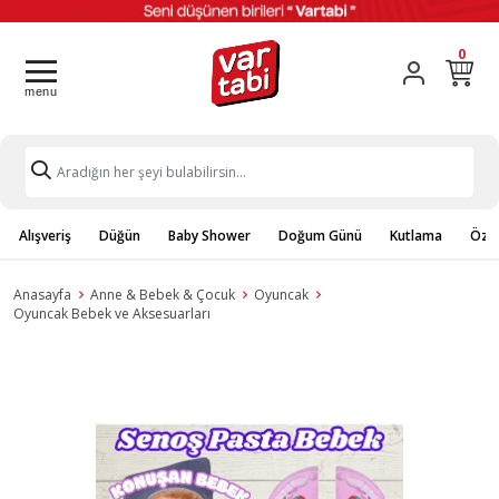
0
Alışveriş
Düğün
Baby Shower
Doğum Günü
Kutlama
Özel
Anasayfa
Anne & Bebek & Çocuk
Oyuncak
Oyuncak Bebek ve Aksesuarları