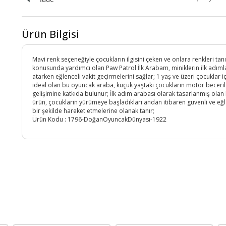
Ürün Bilgisi
Mavi renk seçeneğiyle çocukların ilgisini çeken ve onlara renkleri ta
konusunda yardımcı olan Paw Patrol İlk Arabam, miniklerin ilk adımla
atarken eğlenceli vakit geçirmelerini sağlar; 1 yaş ve üzeri çocuklar i
ideal olan bu oyuncak araba, küçük yaştaki çocukların motor beceril
gelişimine katkıda bulunur; İlk adım arabası olarak tasarlanmış olan
ürün, çocukların yürümeye başladıkları andan itibaren güvenli ve eğl
bir şekilde hareket etmelerine olanak tanır;
Ürün Kodu :
1796-DoğanOyuncakDünyası-1922