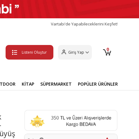
Vartabi'de Yapabileceklerini Keşfet!
0
Listeni Oluştur
Giriş Yap
UTDOOR
KİTAP
SÜPERMARKET
POPÜLER ÜRÜNLER
k
-
rüyüş