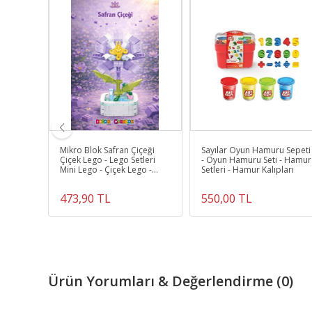
0lü Pvc
Mikro Blok Safran Çiçeği
Sayılar Oyun Hamuru Sepeti
yun
Çiçek Lego - Lego Setleri
- Oyun Hamuru Seti - Hamur
rı -
Mini Lego - Çiçek Lego -
Setleri - Hamur Kalıpları
Blossom Çiçek Lego
473,90 TL
550,00 TL
Ürün Yorumları & Değerlendirme (0)