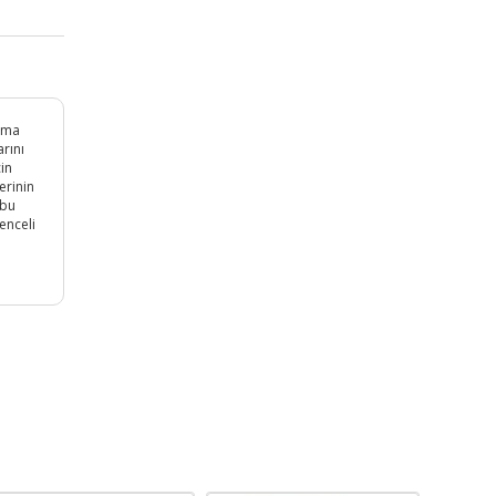
nıma
rını
çin
erinin
 bu
enceli