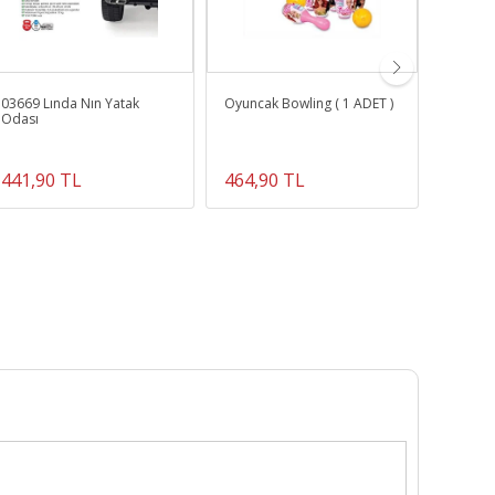
03669 Lında Nın Yatak
Oyuncak Bowling ( 1 ADET )
Hanye 
Odası
Modeli 
Helikop
Setleri
441,90 TL
464,90 TL
210,9