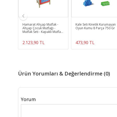
i Kutu
Hamarat Ahşap Mutfak -
Kale Seti Kinetik Kurumayan
Ahşap Çocuk Mutfağı -
Oyun Kumu 8 Parça 750 Gr
Mutfak Seti - Kapaklı Mutfak
- Fırınlı Mutfak
2.123,90 TL
473,90 TL
Ürün Yorumları & Değerlendirme (0)
Yorum