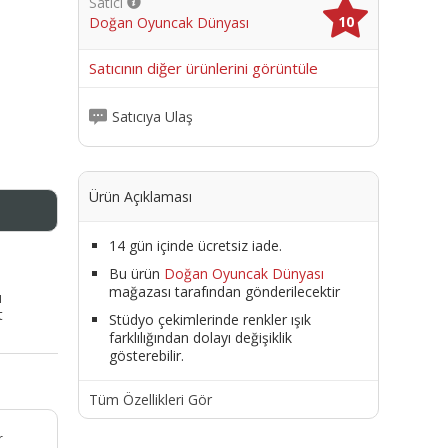
Satıcı
10
Doğan Oyuncak Dünyası
me
Satıcının diğer ürünlerini görüntüle
Satıcıya Ulaş
Ürün Açıklaması
14 gün içinde ücretsiz iade.
Bu ürün
Doğan Oyuncak Dünyası
mağazası tarafından gönderilecektir
ı
t
Stüdyo çekimlerinde renkler ışık
farklılığından dolayı değişiklik
gösterebilir.
Tüm Özellikleri Gör
r