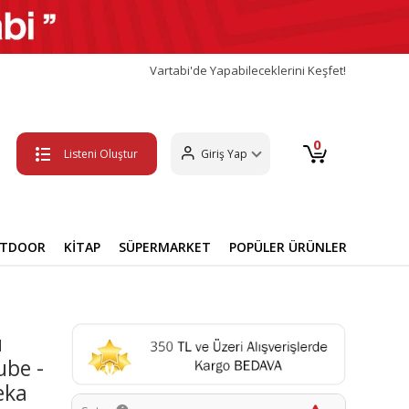
Vartabi'de Yapabileceklerini Keşfet!
0
Listeni Oluştur
Giriş Yap
UTDOOR
KİTAP
SÜPERMARKET
POPÜLER ÜRÜNLER
u
ube -
eka