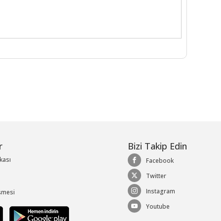
r
Bizi Takip Edin
ikası
Facebook
Twitter
Instagram
şmesi
Youtube