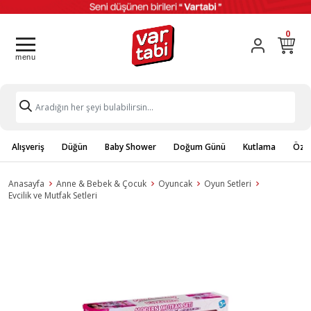
0
Alışveriş
Düğün
Baby Shower
Doğum Günü
Kutlama
Özel
Anasayfa
Anne & Bebek & Çocuk
Oyuncak
Oyun Setleri
Evcilik ve Mutfak Setleri