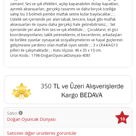
zamanı!; Ses ve ışık efektleri, açılıp kapanabilen dolap kapakları,
ayrıntılı aksesuarları, gerçekçi tasarımı ve daha birçok özelliğe
sahip bu 3 bölmeli pembe mutfak setine kızlar bayılacaklar.; ;
Üstelik set içerisinde yer alan tabak, tencere, kaşık gibi mutfak
aksesuarları ile oyunu daha gerçekçi hale getirebilirsiniz.; ; Set
içerisinde yer alan fırın ses ve ışık efektlidir.; ; Çocukların; el-göz
koordinasyonlarını, taklit yeteneklerini, el becerilerini, arkadaşları
ile birlikte oyunlar oynayarak sosyalleşmelerini ve hayal güçlerinin
gelişmesine yardımcı olan mutfak oyun setidir.; ; 3 x LR44/AG13
pilleri ile çalışmaktadır.; ; Kutu ölçüsü: 46 x 35 x 10 cm.
Ürün Kodu :
1796-DoğanOyuncakDünyası-4081
Satıcı
10
Doğan Oyuncak Dünyası
Satıcının diğer ürünlerini görüntüle