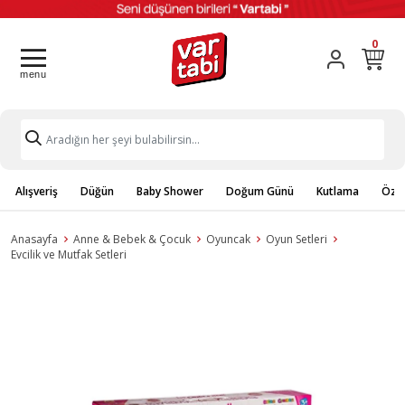
0
Alışveriş
Düğün
Baby Shower
Doğum Günü
Kutlama
Özel
Anasayfa
Anne & Bebek & Çocuk
Oyuncak
Oyun Setleri
Evcilik ve Mutfak Setleri