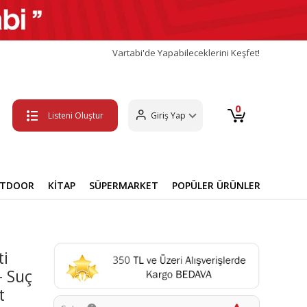
Vartabi'de Yapabileceklerini Keşfet!
0
Listeni Oluştur
Giriş Yap
UTDOOR
KİTAP
SÜPERMARKET
POPÜLER ÜRÜNLER
ti
- Suç
t