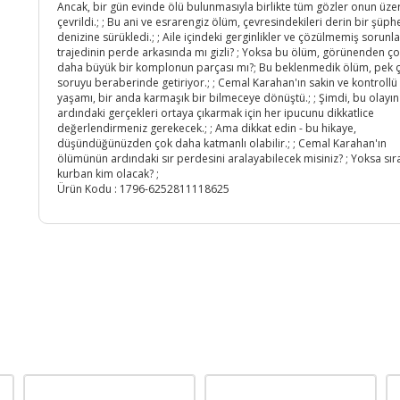
Ancak, bir gün evinde ölü bulunmasıyla birlikte tüm gözler onun üze
çevrildi.; ; Bu ani ve esrarengiz ölüm, çevresindekileri derin bir şüph
denizine sürükledi.; ; Aile içindeki gerginlikler ve çözülmemiş sorunla
trajedinin perde arkasında mı gizli? ; Yoksa bu ölüm, görünenden ç
daha büyük bir komplonun parçası mı?; Bu beklenmedik ölüm, pek 
soruyu beraberinde getiriyor.; ; Cemal Karahan'ın sakin ve kontrollü
yaşamı, bir anda karmaşık bir bilmeceye dönüştü.; ; Şimdi, bu olayın
ardındaki gerçekleri ortaya çıkarmak için her ipucunu dikkatlice
değerlendirmeniz gerekecek.; ; Ama dikkat edin - bu hikaye,
düşündüğünüzden çok daha katmanlı olabilir.; ; Cemal Karahan'ın
ölümünün ardındaki sır perdesini aralayabilecek misiniz? ; Yoksa sır
kurban kim olacak? ;
Ürün Kodu :
1796-6252811118625