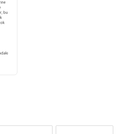
rine
e
r, bu
ok
çok
adaki