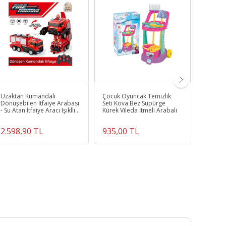
Uzaktan Kumandalı
Çocuk Oyuncak Temizlik
Mega Jo
Dönüşebilen İtfaiye Arabası
Seti Kova Bez Süpürge
Oyunu 
- Su Atan İtfaiye Aracı Işıkllı
Kürek Vileda İtmeli Arabalı
Lego Set
Robota Dönüşen İtfaiye
Geçmeli
2.598,90 TL
935,00 TL
2.763