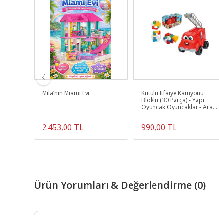
muru -
Mila’nın Miami Evi
Kutulu Itfaiye Kamyonu
 Hamur
Bloklu (30 Parça) - Yapı
ları
Oyuncak Oyuncaklar - Araç
Oyuncakları - Blok Setleri
2.453,00 TL
990,00 TL
Ürün Yorumları & Değerlendirme (0)