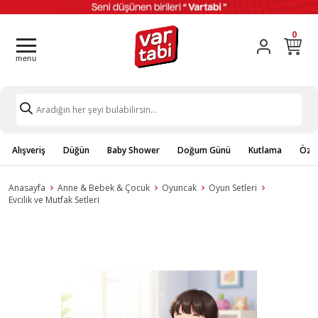
0
Alışveriş
Düğün
Baby Shower
Doğum Günü
Kutlama
Özel
Anasayfa
Anne & Bebek & Çocuk
Oyuncak
Oyun Setleri
Evcilik ve Mutfak Setleri