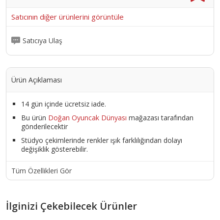
29 cm ; Ağırlık: 1,115 kg ;
Ürün Kodu :
1796-6252811951505
Satıcının diğer ürünlerini görüntüle
Satıcıya Ulaş
Ürün Açıklaması
14 gün içinde ücretsiz iade.
Bu ürün
Doğan Oyuncak Dünyası
mağazası tarafından
gönderilecektir
Stüdyo çekimlerinde renkler ışık farklılığından dolayı
değişiklik gösterebilir.
Tüm Özellikleri Gör
İlginizi Çekebilecek Ürünler