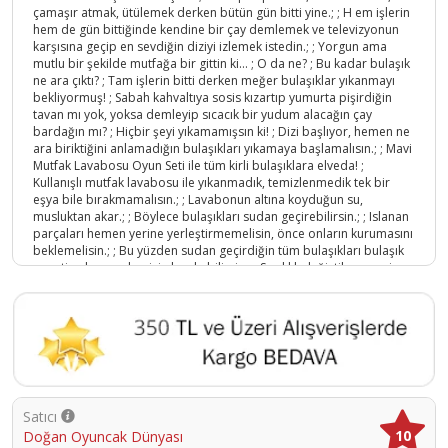
çamaşır atmak, ütülemek derken bütün gün bitti yine.; ; H em işlerin
hem de gün bittiğinde kendine bir çay demlemek ve televizyonun
karşısına geçip en sevdiğin diziyi izlemek istedin.; ; Yorgun ama
mutlu bir şekilde mutfağa bir gittin ki… ; O da ne? ; Bu kadar bulaşık
ne ara çıktı? ; Tam işlerin bitti derken meğer bulaşıklar yıkanmayı
bekliyormuş! ; Sabah kahvaltıya sosis kızartıp yumurta pişirdiğin
tavan mı yok, yoksa demleyip sıcacık bir yudum alacağın çay
bardağın mı? ; Hiçbir şeyi yıkamamışsın ki! ; Dizi başlıyor, hemen ne
ara biriktiğini anlamadığın bulaşıkları yıkamaya başlamalısın.; ; Mavi
Mutfak Lavabosu Oyun Seti ile tüm kirli bulaşıklara elveda! ;
Kullanışlı mutfak lavabosu ile yıkanmadık, temizlenmedik tek bir
eşya bile bırakmamalısın.; ; Lavabonun altına koyduğun su,
musluktan akar.; ; Böylece bulaşıkları sudan geçirebilirsin.; ; Islanan
parçaları hemen yerine yerleştirmemelisin, önce onların kurumasını
beklemelisin.; ; Bu yüzden sudan geçirdiğin tüm bulaşıkları bulaşık
sepetine kurumaları için bırakabilirsin.; ; Sıcaklık değiştikçe rengi
değişen parçalar, eğlenceyi katlamaya aday! Bulaşıklar yıkandı, işler
şimdi gerçekten bitti.; ; Çayın demlenene kadar lezzetli bir meyve
yemeyi hak ettin.; ; S onra sıcacık bir çay ve kapanış! ; Çocukların
yeni hikayeler oluşturarak hayal güçlerinin ve yaratıcılıklarının
gelişmesini desteklerken onların oyun kurma ve taklit becerilerine
katkı sağlar.; ; Arkadaşlarıyla oynayacakları oyunlar onların
sosyalleşmelerine katkı sağlar.; ; Kutu içerisinde; mutfak lavabosu,
musluk, tava, tabak, sepet, çay bardağı, bıçak, kaşık, çatal, biber,
Satıcı
havuç ve limon bulunmaktadır.; ; Ürün; 3 x 1,5V AA pil ile
10
Doğan Oyuncak Dünyası
çalışmaktadır.; ; Piller kutuya dahil değildir.; ; Kutu ölçüsü: 51 x 13 x