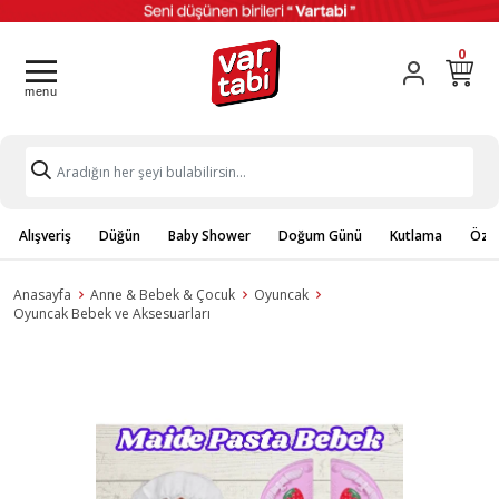
0
Alışveriş
Düğün
Baby Shower
Doğum Günü
Kutlama
Özel
Anasayfa
Anne & Bebek & Çocuk
Oyuncak
Oyuncak Bebek ve Aksesuarları