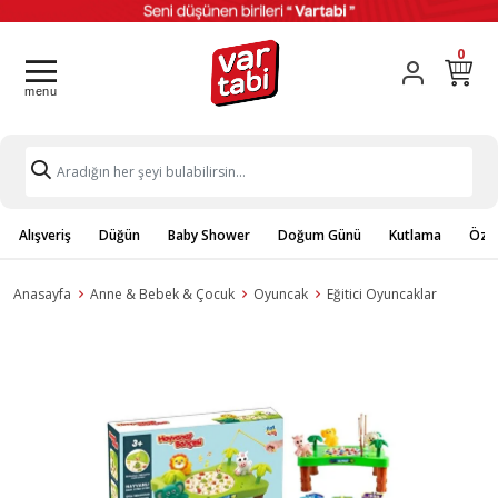
0
Alışveriş
Düğün
Baby Shower
Doğum Günü
Kutlama
Özel
Anasayfa
Anne & Bebek & Çocuk
Oyuncak
Eğitici Oyuncaklar