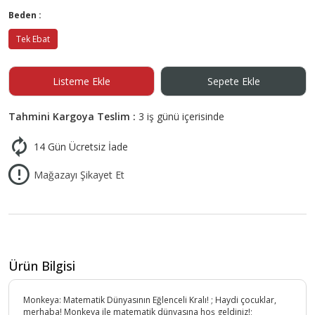
Beden :
Tek Ebat
Listeme Ekle
Sepete Ekle
Tahmini Kargoya Teslim :
3 iş günü içerisinde
14 Gün Ücretsiz İade
Mağazayı Şikayet Et
Ürün Bilgisi
Monkeya: Matematik Dünyasının Eğlenceli Kralı! ; Haydi çocuklar,
merhaba! Monkeya ile matematik dünyasına hoş geldiniz!;