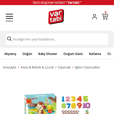
0
Alışveriş
Düğün
Baby Shower
Doğum Günü
Kutlama
Özel
Anasayfa
Anne & Bebek & Çocuk
Oyuncak
Eğitici Oyuncaklar