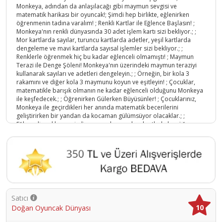
Monkeya, adından da anlaşılacağı gibi maymun sevgisi ve
matematik harikası bir oyuncak!; Şimdi hep birlikte, eğlenirken
öğrenmenin tadına varalım! ; Renkli Kartlar ile Eğlence Başlasın! ;
Monkeya'nın renkli dünyasında 30 adet işlem kartı sizi bekliyor.; ;
Mor kartlarda sayılar, turuncu kartlarda adetler, yeşil kartlarda
dengeleme ve mavi kartlarda sayısal işlemler sizi bekliyor.; ;
Renklerle öğrenmek hiç bu kadar eğlenceli olmamıştı! ; Maymun
Terazi ile Denge Şöleni! Monkeya'nın üzerindeki maymun teraziyi
kullanarak sayıları ve adetleri dengeleyin.; ; Örneğin, bir kola 3
rakamını ve diğer kola 3 maymunu koyun ve eşitleyin! ; Çocuklar,
matematikle barışık olmanın ne kadar eğlenceli olduğunu Monkeya
ile keşfedecek.; ; Öğrenirken Gülerken Büyüsünler! ; Çocuklarınız,
Monkeya ile geçirdikleri her anında matematik becerilerini
geliştirirken bir yandan da kocaman gülümsüyor olacaklar.; ;
Eğlenceli renkler, sevimli maymunlar ve çılgın kartlarla her öğrenme
anı, bir macera olacak!; Monkeya ile Matematikte Uçuşa Geçin!
Monkeya, çocuklarınızı matematik dünyasına hazırlıyor.; ; Onların
öğrenmeyi sevmelerini sağlayarak, eğlenceli bir matematik
yolculuğuna çıkın.; ; Monkeya ile matematik sadece bir oyun, ve her
oyun onları bir adım daha zekâlı yapıyor! ; Eğlencenin ve
öğrenmenin mükemmel bir birleşimi olan Monkeya'yı hemen
keşfedin.; ; Çocuklarınızın matematik dünyasını renklendirin!.
Ürün Kodu :
1796-DoğanOyuncakDünyası-4074
Satıcı
10
Doğan Oyuncak Dünyası