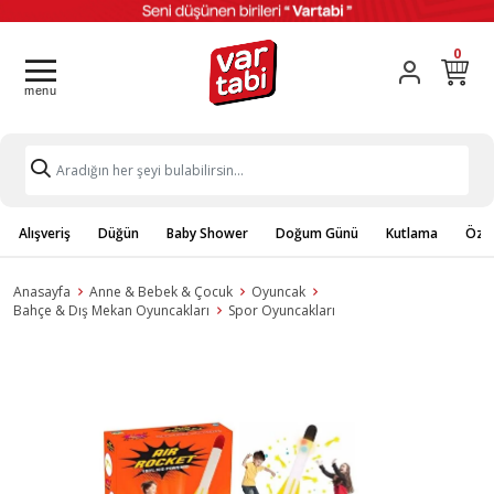
0
Alışveriş
Düğün
Baby Shower
Doğum Günü
Kutlama
Özel
Anasayfa
Anne & Bebek & Çocuk
Oyuncak
Bahçe & Dış Mekan Oyuncakları
Spor Oyuncakları