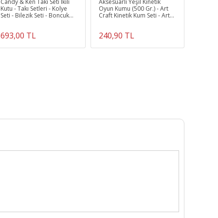
Candy & Ken Takı Seti Ikili
Aksesuarlı Yeşil Kinetik
Art Cra
Kutu - Takı Setleri - Kolye
Oyun Kumu (500 Gr.) - Art
Kum Set
Seti - Bilezik Seti - Boncuk
Craft Kinetik Kum Seti - Art
Seti
Sand Kumu
693,00 TL
240,90 TL
319,0