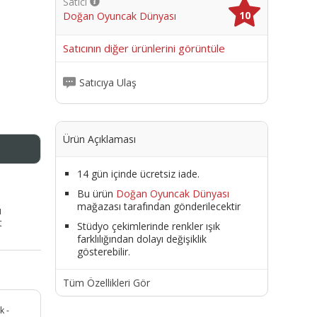
Satıcı
10
Doğan Oyuncak Dünyası
me
Satıcının diğer ürünlerini görüntüle
Satıcıya Ulaş
Ürün Açıklaması
14 gün içinde ücretsiz iade.
Bu ürün
Doğan Oyuncak Dünyası
mağazası tarafından gönderilecektir
ı
t
Stüdyo çekimlerinde renkler ışık
farklılığından dolayı değişiklik
gösterebilir.
Tüm Özellikleri Gör
k -