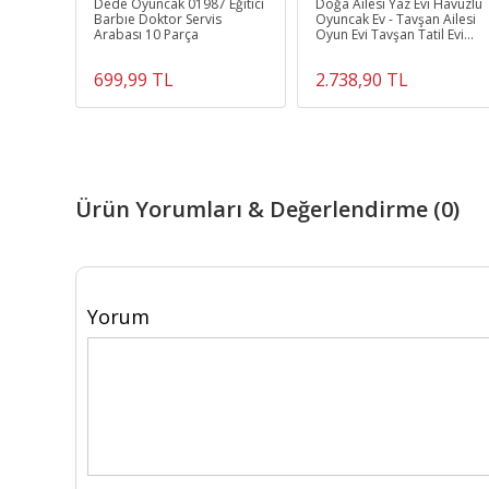
ası
Dede Oyuncak 01987 Eğitici
Doğa Ailesi Yaz Evi Havuzlu
Barbıe Doktor Servis
Oyuncak Ev - Tavşan Ailesi
Arabası 10 Parça
Oyun Evi Tavşan Tatil Evi
Sylvanian Evi
699,99 TL
2.738,90 TL
Ürün Yorumları & Değerlendirme (0)
Yorum