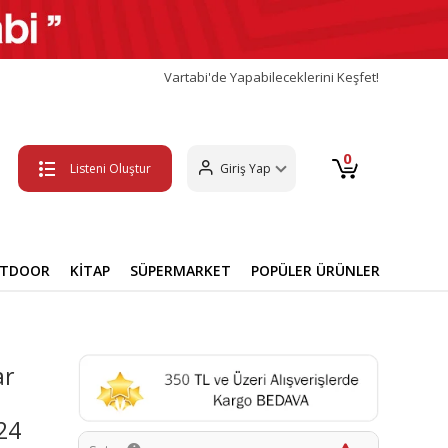
Vartabi'de Yapabileceklerini Keşfet!
0
Listeni Oluştur
Giriş Yap
UTDOOR
KİTAP
SÜPERMARKET
POPÜLER ÜRÜNLER
ar
24