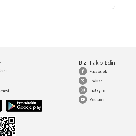
r
Bizi Takip Edin
ikası
Facebook
Twitter
Instagram
şmesi
Youtube