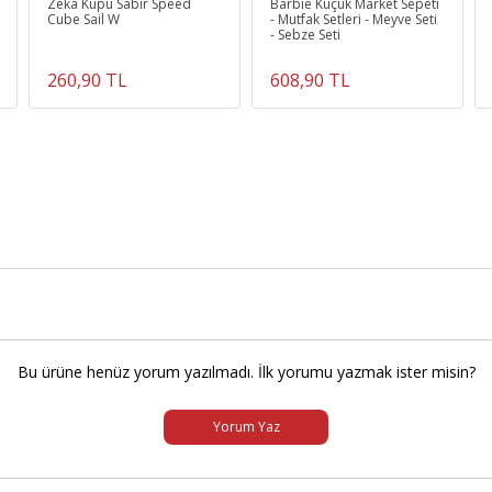
Zeka Küpü Sabır Speed
Barbie Küçük Market Sepeti
Cube Sail W
- Mutfak Setleri - Meyve Seti
- Sebze Seti
260,90 TL
608,90 TL
Bu ürüne henüz yorum yazılmadı. İlk yorumu yazmak ister misin?
Yorum Yaz