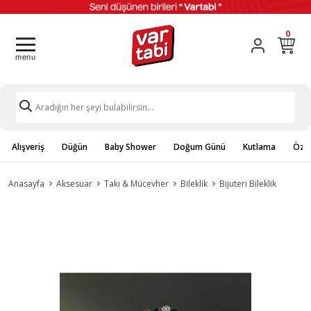
0
Alışveriş
Düğün
Baby Shower
Doğum Günü
Kutlama
Özel
Anasayfa
Aksesuar
Takı & Mücevher
Bileklik
Bijuteri Bileklik