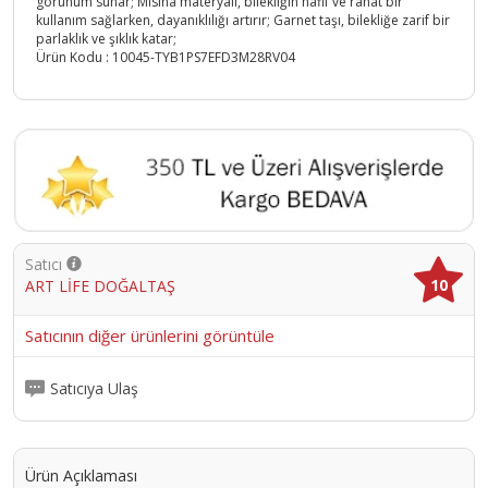
görünüm sunar; Misina materyali, bilekliğin hafif ve rahat bir
kullanım sağlarken, dayanıklılığı artırır; Garnet taşı, bilekliğe zarif bir
parlaklık ve şıklık katar;
Ürün Kodu :
10045-TYB1PS7EFD3M28RV04
Satıcı
10
ART LİFE DOĞALTAŞ
Satıcının diğer ürünlerini görüntüle
Satıcıya Ulaş
Ürün Açıklaması