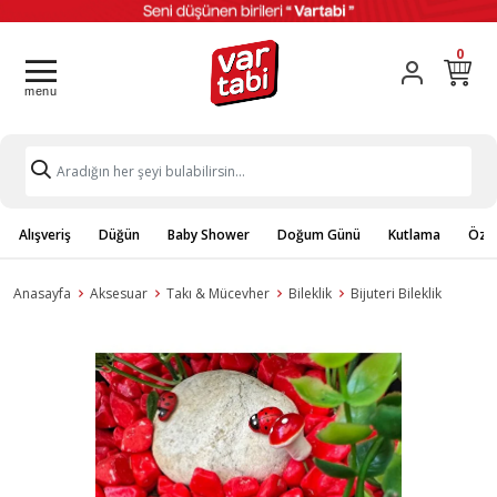
0
Alışveriş
Düğün
Baby Shower
Doğum Günü
Kutlama
Özel
Anasayfa
Aksesuar
Takı & Mücevher
Bileklik
Bijuteri Bileklik