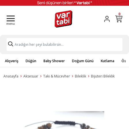
0
Alışveriş
Düğün
Baby Shower
Doğum Günü
Kutlama
Özel
Anasayfa
Aksesuar
Takı & Mücevher
Bileklik
Bijuteri Bileklik